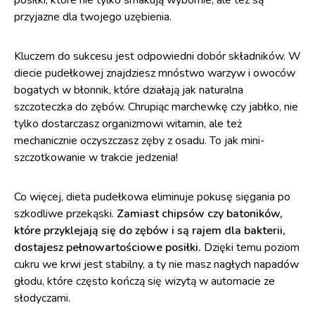
posiłki, które nie tylko smakują wybornie, ale też są
przyjazne dla twojego uzębienia.
Kluczem do sukcesu jest odpowiedni dobór składników. W
diecie pudełkowej znajdziesz mnóstwo warzyw i owoców
bogatych w błonnik, które działają jak naturalna
szczoteczka do zębów. Chrupiąc marchewkę czy jabłko, nie
tylko dostarczasz organizmowi witamin, ale też
mechanicznie oczyszczasz zęby z osadu. To jak mini-
szczotkowanie w trakcie jedzenia!
Co więcej, dieta pudełkowa eliminuje pokusę sięgania po
szkodliwe przekąski.
Zamiast chipsów czy batoników,
które przyklejają się do zębów i są rajem dla bakterii,
dostajesz pełnowartościowe posiłki.
Dzięki temu poziom
cukru we krwi jest stabilny, a ty nie masz nagłych napadów
głodu, które często kończą się wizytą w automacie ze
słodyczami.