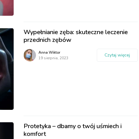
Wypełnianie zęba: skuteczne leczenie
przednich zębów
Anna Wiktor
Czytaj więcej
19 sierpnia, 2023
Protetyka – dbamy o twój uśmiech i
komfort