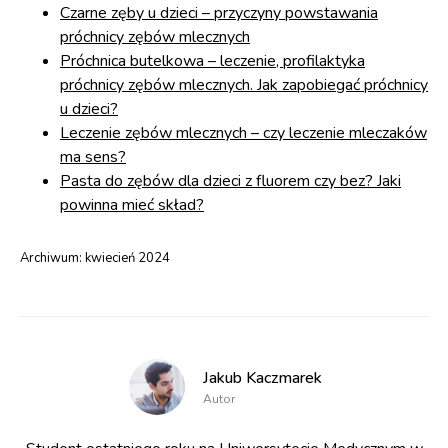
Czarne zęby u dzieci – przyczyny powstawania
próchnicy zębów mlecznych
Próchnica butelkowa – leczenie, profilaktyka
próchnicy zębów mlecznych. Jak zapobiegać próchnicy
u dzieci?
Leczenie zębów mlecznych – czy leczenie mleczaków
ma sens?
Pasta do zębów dla dzieci z fluorem czy bez? Jaki
powinna mieć skład?
Archiwum:
kwiecień 2024
Jakub Kaczmarek
Autor