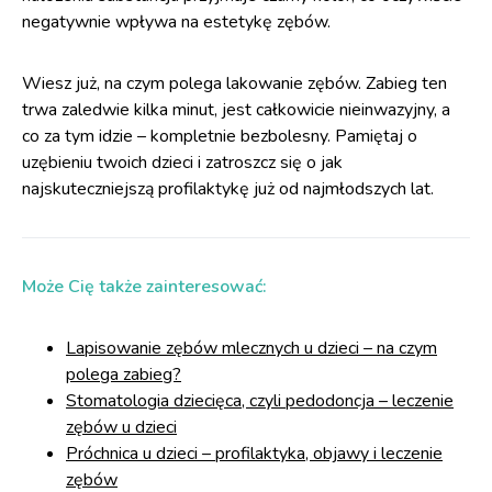
negatywnie wpływa na estetykę zębów.
Wiesz już, na czym polega lakowanie zębów. Zabieg ten
trwa zaledwie kilka minut, jest całkowicie nieinwazyjny, a
co za tym idzie – kompletnie bezbolesny. Pamiętaj o
uzębieniu twoich dzieci i zatroszcz się o jak
najskuteczniejszą profilaktykę już od najmłodszych lat.
Może Cię także zainteresować:
Lapisowanie zębów mlecznych u dzieci – na czym
polega zabieg?
Stomatologia dziecięca, czyli pedodoncja – leczenie
zębów u dzieci
Próchnica u dzieci – profilaktyka, objawy i leczenie
zębów