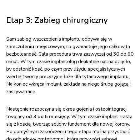
Etap 3: Zabieg chirurgiczny
Sam zabieg wszczepienia implantu odbywa się w
znieczuleniu miejscowym
, co gwarantuje jego całkowitą
bezbolesność. Cała procedura trwa zazwyczaj od 30 do 60
minut. W tym czasie implantolog delikatnie nacina dziąsło,
by odsłonić kość, po czym przy użyciu specjalistycznych
wierteł tworzy precyzyjne łoże dla tytanowego implantu.
Na koniec wkręca implant, zakłada na niego śrubę gojącą i
zaszywa ranę.
Następnie rozpoczyna się okres gojenia i osteointegracji,
trwający
od 3 do 6 miesięcy
. W tym czasie implant zrasta
się z kością, tworząc solidny fundament dla nowej korony.
Po pomyślnym zakończeniu tego etapu można przystąpić
do odbudowy protetycznej, która przywróci zębowi