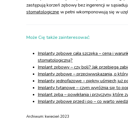
zastępują korzeń zębowy bez ingerencji w sąsiadują
stomatologiczne
w pełni wkomponowują się w uzębi
Może Cię także zainteresować:
Implanty zębowe cała szczęka – cena i warunk
stomatologiczną?
Implant zębowy – czy boli? Jak przebiega zab
Implanty zębowe – przeciwwskazania, o który
Implanty jednofazowe – piękny uśmiech już po
Implanty tytanowe – czym wyróżnia się to po
Implant zęba – powikłania i przyczyny, które 
Implanty zębowe przed i po – co warto wiedz
Archiwum:
kwiecień 2023