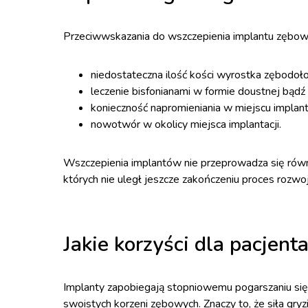
Przeciwwskazania do wszczepienia implantu zębow
niedostateczna ilość kości wyrostka zębodoł
leczenie bisfonianami w formie doustnej bądź 
konieczność napromieniania w miejscu implanta
nowotwór w okolicy miejsca implantacji.
Wszczepienia implantów nie przeprowadza się równie
których nie uległ jeszcze zakończeniu proces rozwoj
Jakie korzyści dla pacjent
Implanty zapobiegają stopniowemu pogarszaniu się s
swoistych korzeni zębowych. Znaczy to, że siła gry