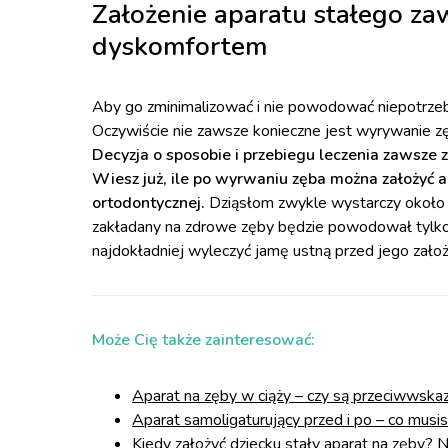
Założenie aparatu stałego z
dyskomfortem
Aby go zminimalizować i nie powodować niepotrzebn
Oczywiście nie zawsze konieczne jest wyrywanie zę
Decyzja o sposobie i przebiegu leczenia zawsze z
Wiesz już, ile po wyrwaniu zęba można założyć a
ortodontycznej.
Dziąsłom zwykle wystarczy około 
zakładany na zdrowe zęby będzie powodował tylko
najdokładniej wyleczyć jamę ustną przed jego zało
Może Cię także zainteresować:
Aparat na zęby w ciąży – czy są przeciwwska
Aparat samoligaturujący przed i po – co musi
Kiedy założyć dziecku stały aparat na zęby? 