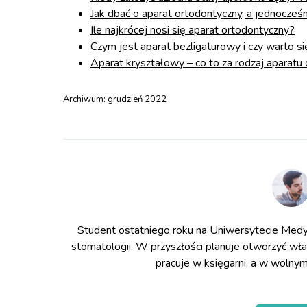
Jak dbać o aparat ortodontyczny, a jednocześn
Ile najkrócej nosi się aparat ortodontyczny?
Czym jest aparat bezligaturowy i czy warto s
Aparat kryształowy – co to za rodzaj aparatu
Archiwum:
grudzień 2022
Student ostatniego roku na Uniwersytecie Medy
stomatologii. W przyszłości planuje otworzyć wł
pracuje w księgarni, a w wolnym