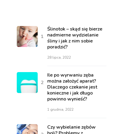
Ślinotok – skąd się bierze
nadmierne wydzielanie
śliny i jak z nim sobie
poradzić?
28 lipca, 2022
Ile po wyrwaniu zęba
można założyć aparat?
Dlaczego czekanie jest
konieczne i jak długo
powinno wynieść?
1 grudnia, 2022
Czy wybielanie zębów
boli? Problemy z