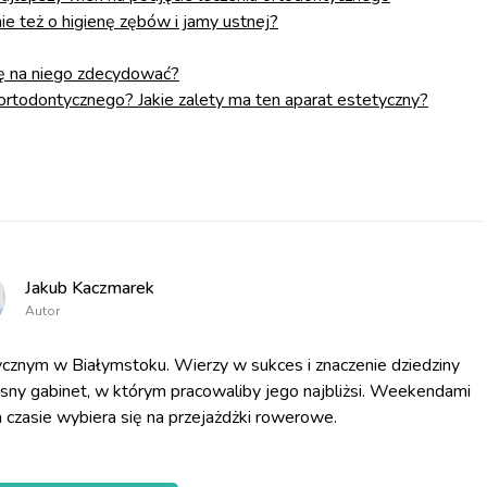
ie też o higienę zębów i jamy ustnej?
ię na niego zdecydować?
 ortodontycznego? Jakie zalety ma ten aparat estetyczny?
Jakub Kaczmarek
Autor
cznym w Białymstoku. Wierzy w sukces i znaczenie dziedziny
asny gabinet, w którym pracowaliby jego najbliżsi. Weekendami
 czasie wybiera się na przejażdżki rowerowe.