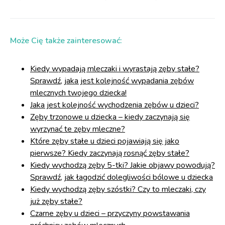
Może Cię także zainteresować:
Kiedy wypadają mleczaki i wyrastają zęby stałe?
Sprawdź, jaka jest kolejność wypadania zębów
mlecznych twojego dziecka!
Jaka jest kolejność wychodzenia zębów u dzieci?
Zęby trzonowe u dziecka – kiedy zaczynają się
wyrzynać te zęby mleczne?
Które zęby stałe u dzieci pojawiają się jako
pierwsze? Kiedy zaczynają rosnąć zęby stałe?
Kiedy wychodzą zęby 5-tki? Jakie objawy powodują?
Sprawdź, jak łagodzić dolegliwości bólowe u dziecka
Kiedy wychodzą zęby szóstki? Czy to mleczaki, czy
już zęby stałe?
Czarne zęby u dzieci – przyczyny powstawania