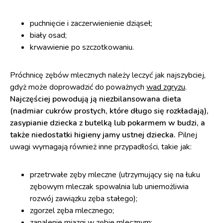
puchnięcie i zaczerwienienie dziąseł;
biały osad;
krwawienie po szczotkowaniu.
Próchnicę zębów mlecznych należy leczyć jak najszybciej,
gdyż może doprowadzić do poważnych
wad zgryzu
.
Najczęściej powodują ją niezbilansowana dieta
(nadmiar cukrów prostych, które długo się rozkładają),
zasypianie dziecka z butelką lub pokarmem w budzi, a
także niedostatki higieny jamy ustnej dziecka.
Pilnej
uwagi wymagają również inne przypadłości, takie jak:
przetrwałe zęby mleczne (utrzymujący się na łuku
zębowym mleczak spowalnia lub uniemożliwia
rozwój zawiązku zęba stałego);
zgorzel zęba mlecznego;
zapalenie miazgi w zębie mlecznym;