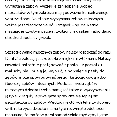
roku życia.
W opinii stomatologów to kluczowy etap
wyrastania zębów. Wszelkie zaniedbania wobec
mleczaków w tym zakresie mają poważne konsekwencje
w przyszłości. Na etapie wyrzynania zębów mlecznych
ważne jest złagodzenie bólu dziąseł – np. delikatnie
masując je czystym palcem, zwilżonym gazikiem albo dając
dziecku chłodzący gryzak.
Szczotkowanie mlecznych zębów należy rozpocząć od razu.
Dentyści zalecają szczoteczki z miękkimi włóknami.
Należy
również ostrożnie postępować z pastą – z początku
maluchy nie umieją jej wypluć, a połknięcie pasty do
zębów może spowodować biegunkę żołądkową albo
fluorozę zębów mlecznych
. Podczas
mycia zębów
mlecznych dziecka trzeba pamiętać także o wyczyszczeniu
języka. Z reguły jałowa gaza sprawdza się lepiej niż
szczoteczka do zębów. Według niektórych lekarzy dopiero
w 8. roku życia dziecko ma na tyle rozwinięte zdolności
manualne, że może w pełni samodzielnie myć zęby i jamę