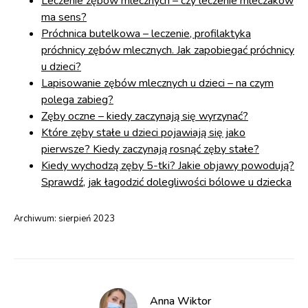
Leczenie zębów mlecznych – czy leczenie mleczaków
ma sens?
Próchnica butelkowa – leczenie, profilaktyka
próchnicy zębów mlecznych. Jak zapobiegać próchnicy
u dzieci?
Lapisowanie zębów mlecznych u dzieci – na czym
polega zabieg?
Zęby oczne – kiedy zaczynają się wyrzynać?
Które zęby stałe u dzieci pojawiają się jako
pierwsze? Kiedy zaczynają rosnąć zęby stałe?
Kiedy wychodzą zęby 5-tki? Jakie objawy powodują?
Sprawdź, jak łagodzić dolegliwości bólowe u dziecka
Archiwum:
sierpień 2023
Anna Wiktor