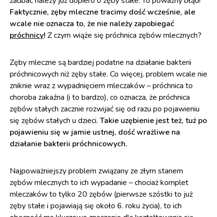
zadbać należy już dopiero o zęby stałe. To poważny błąd!
Faktycznie, zęby mleczne tracimy dość wcześnie, ale
wcale nie oznacza to, że nie należy zapobiegać
próchnicy
!
Z czym wiąże się próchnica zębów mlecznych?
Zęby mleczne są bardziej podatne na działanie bakterii
próchnicowych niż zęby stałe. Co więcej, problem wcale nie
zniknie wraz z wypadnięciem mleczaków – próchnica to
choroba zakaźna (i to bardzo), co oznacza, że próchnica
zębów stałych zacznie rozwijać się od razu po pojawieniu
się zębów stałych u dzieci.
Takie uzębienie jest też, tuż po
pojawieniu się w jamie ustnej, dość wrażliwe na
działanie bakterii próchnicowych.
Najpoważniejszy problem związany ze złym stanem
zębów mlecznych to ich wypadanie – chociaż komplet
mleczaków to tylko 20 zębów (pierwsze szóstki to już
zęby stałe i pojawiają się około 6. roku życia), to ich