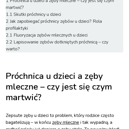
1
Próchnica u dzieci a zęby mleczne – czy jest się czym
martwić?
1.1
Skutki próchnicy u dzieci
2
Jak zapobiegać próchnicy zębów u dzieci? Rola
profilaktyki
2.1
Fluoryzacja zębów mlecznych u dzieci
2.2
Lapisowanie zębów dotkniętych próchnicą – czy
warto?
Próchnica u dzieci a zęby
mleczne – czy jest się czym
martwić?
Zepsute zęby u dzieci to problem, który rodzice często
bagatelizują – w końcu
zęby mleczne
i tak wypadną, a