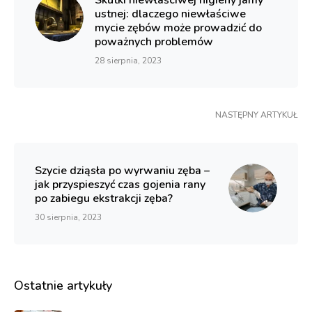
Skutki niewłaściwej higieny jamy
ustnej: dlaczego niewłaściwe
mycie zębów może prowadzić do
poważnych problemów
28 sierpnia, 2023
NASTĘPNY ARTYKUŁ
Szycie dziąsła po wyrwaniu zęba –
jak przyspieszyć czas gojenia rany
po zabiegu ekstrakcji zęba?
30 sierpnia, 2023
Ostatnie artykuły