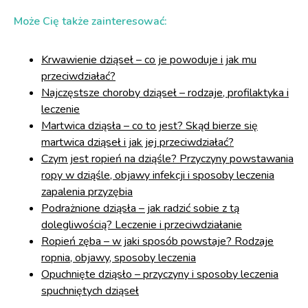
Może Cię także zainteresować:
Krwawienie dziąseł – co je powoduje i jak mu
przeciwdziałać?
Najczęstsze choroby dziąseł – rodzaje, profilaktyka i
leczenie
Martwica dziąsła – co to jest? Skąd bierze się
martwica dziąseł i jak jej przeciwdziałać?
Czym jest ropień na dziąśle? Przyczyny powstawania
ropy w dziąśle, objawy infekcji i sposoby leczenia
zapalenia przyzębia
Podrażnione dziąsła – jak radzić sobie z tą
dolegliwością? Leczenie i przeciwdziałanie
Ropień zęba – w jaki sposób powstaje? Rodzaje
ropnia, objawy, sposoby leczenia
Opuchnięte dziąsło – przyczyny i sposoby leczenia
spuchniętych dziąseł