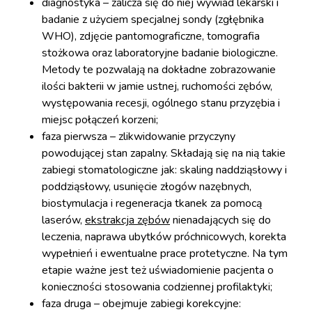
diagnostyka – zalicza się do niej wywiad lekarski i
badanie z użyciem specjalnej sondy (zgłębnika
WHO), zdjęcie pantomograficzne, tomografia
stożkowa oraz laboratoryjne badanie biologiczne.
Metody te pozwalają na dokładne zobrazowanie
ilości bakterii w jamie ustnej, ruchomości zębów,
występowania recesji, ogólnego stanu przyzębia i
miejsc połączeń korzeni;
faza pierwsza – zlikwidowanie przyczyny
powodującej stan zapalny. Składają się na nią takie
zabiegi stomatologiczne jak: skaling naddziąsłowy i
poddziąsłowy, usunięcie złogów nazębnych,
biostymulacja i regeneracja tkanek za pomocą
laserów,
ekstrakcja zębów
nienadających się do
leczenia, naprawa ubytków próchnicowych, korekta
wypełnień i ewentualne prace protetyczne. Na tym
etapie ważne jest też uświadomienie pacjenta o
konieczności stosowania codziennej profilaktyki;
faza druga – obejmuje zabiegi korekcyjne: