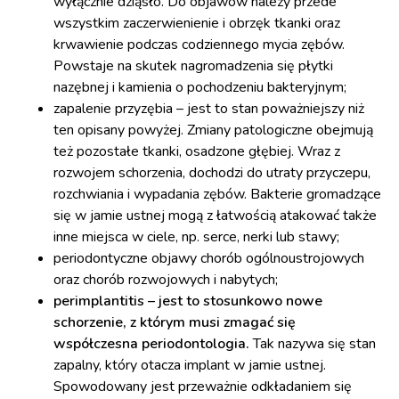
wyłącznie dziąsło. Do objawów należy przede
wszystkim zaczerwienienie i obrzęk tkanki oraz
krwawienie podczas codziennego mycia zębów.
Powstaje na skutek nagromadzenia się płytki
nazębnej i kamienia o pochodzeniu bakteryjnym;
zapalenie przyzębia – jest to stan poważniejszy niż
ten opisany powyżej. Zmiany patologiczne obejmują
też pozostałe tkanki, osadzone głębiej. Wraz z
rozwojem schorzenia, dochodzi do utraty przyczepu,
rozchwiania i wypadania zębów. Bakterie gromadzące
się w jamie ustnej mogą z łatwością atakować także
inne miejsca w ciele, np. serce, nerki lub stawy;
periodontyczne objawy chorób ogólnoustrojowych
oraz chorób rozwojowych i nabytych;
perimplantitis – jest to stosunkowo nowe
schorzenie, z którym musi zmagać się
współczesna periodontologia.
Tak nazywa się stan
zapalny, który otacza implant w jamie ustnej.
Spowodowany jest przeważnie odkładaniem się