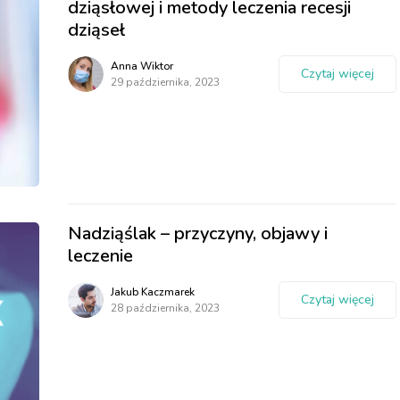
dziąsłowej i metody leczenia recesji
dziąseł
Anna Wiktor
Czytaj więcej
29 października, 2023
Nadziąślak – przyczyny, objawy i
leczenie
Jakub Kaczmarek
Czytaj więcej
28 października, 2023