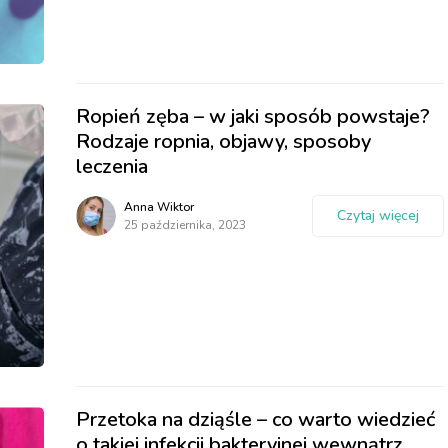
Ropień zęba – w jaki sposób powstaje?
Rodzaje ropnia, objawy, sposoby
leczenia
Anna Wiktor
Czytaj więcej
25 października, 2023
Przetoka na dziąśle – co warto wiedzieć
o takiej infekcji bakteryjnej wewnątrz