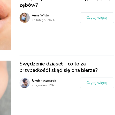
zębów?
Anna Wiktor
Czytaj więcej
15 lutego, 2024
Swędzenie dziąseł – co to za
przypadłość i skąd się ona bierze?
Jakub Kaczmarek
Czytaj więcej
25 grudnia, 2023