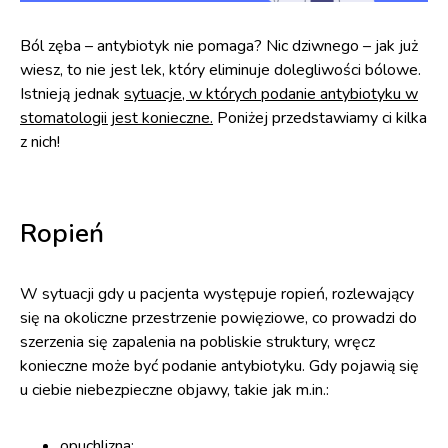
Ból zęba – antybiotyk nie pomaga? Nic dziwnego – jak już
wiesz, to nie jest lek, który eliminuje dolegliwości bólowe.
Istnieją jednak
sytuacje, w których podanie antybiotyku w
stomatologii jest konieczne.
Poniżej przedstawiamy ci kilka
z nich!
Ropień
W sytuacji gdy u pacjenta występuje ropień, rozlewający
się na okoliczne przestrzenie powięziowe, co prowadzi do
szerzenia się zapalenia na pobliskie struktury, wręcz
konieczne może być podanie antybiotyku. Gdy pojawią się
u ciebie niebezpieczne objawy, takie jak m.in.:
opuchlizna;