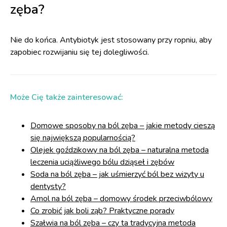
zęba?
Nie do końca. Antybiotyk jest stosowany przy ropniu, aby
zapobiec rozwijaniu się tej dolegliwości.
Może Cię także zainteresować:
Domowe sposoby na ból zęba – jakie metody cieszą
się największą popularnością?
Olejek goździkowy na ból zęba – naturalna metoda
leczenia uciążliwego bólu dziąseł i zębów
Soda na ból zęba – jak uśmierzyć ból bez wizyty u
dentysty?
Amol na ból zęba – domowy środek przeciwbólowy
Co zrobić jak boli ząb? Praktyczne porady
Szałwia na ból zęba – czy ta tradycyjna metoda