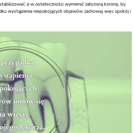
tabilizować, a w ostateczności wymienić założoną koronę, by
adku wystąpienia niepokojących objawów zachowaj więc spokój i