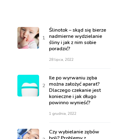
Ślinotok – skąd się bierze
nadmierne wydzielanie
śliny i jak z nim sobie
poradzić?
28 lipca, 2022
Ile po wyrwaniu zęba
można założyć aparat?
Dlaczego czekanie jest
konieczne i jak długo
powinno wynieść?
1 grudnia, 2022
Czy wybielanie zębów
boli? Problemy z