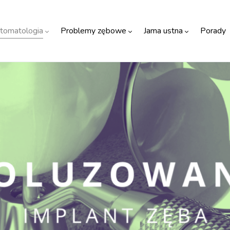
tomatologia
Problemy zębowe
Jama ustna
Porady