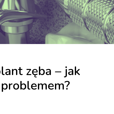
ant zęba – jak
z problemem?