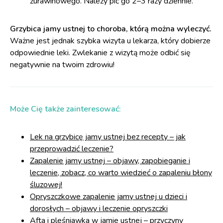
żurawinowego. Należy pić go 2–3 razy dziennie.
Grzybica jamy ustnej to choroba, którą można wyleczyć.
Ważne jest jednak szybka wizyta u lekarza, który dobierze
odpowiednie leki. Zwlekanie z wizytą może odbić się
negatywnie na twoim zdrowiu!
Może Cię także zainteresować:
Lek na grzybicę jamy ustnej bez recepty – jak
przeprowadzić leczenie?
Zapalenie jamy ustnej – objawy, zapobieganie i
leczenie, zobacz, co warto wiedzieć o zapaleniu błony
śluzowej!
Opryszczkowe zapalenie jamy ustnej u dzieci i
dorosłych – objawy i leczenie opryszczki
Afta i pleśniawka w jamie ustnej – przyczyny