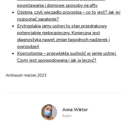
powstawania i domowe sposoby na afty
Ozębna, czyli więzadło przyzębia – co to jest? Jak jej
rozpoznać zapalenie?
Erytroplakia jamy ustnej to stan przedrakowy
potencjalnie niebezpieczny. Konieczna jest
diagnostyka nawet zmian łagodnych nadżerek i
owrzodzeń
Kserostomia – przewlekła suchość w jamie ustnej.
Czym jest spowodowana i jak ją leczyć?
Archiwum:
marzec 2023
Anna Wiktor
Autor