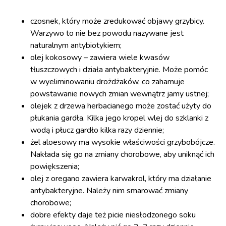
czosnek, który może zredukować objawy grzybicy.
Warzywo to nie bez powodu nazywane jest
naturalnym antybiotykiem;
olej kokosowy – zawiera wiele kwasów
tłuszczowych i działa antybakteryjnie. Może pomóc
w wyeliminowaniu drożdżaków, co zahamuje
powstawanie nowych zmian wewnątrz jamy ustnej;
olejek z drzewa herbacianego może zostać użyty do
płukania gardła. Kilka jego kropel wlej do szklanki z
wodą i płucz gardło kilka razy dziennie;
żel aloesowy ma wysokie właściwości grzybobójcze.
Nakłada się go na zmiany chorobowe, aby uniknąć ich
powiększenia;
olej z oregano zawiera karwakrol, który ma działanie
antybakteryjne. Należy nim smarować zmiany
chorobowe;
dobre efekty daje też picie niesłodzonego soku