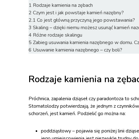
1
Rodzaje kamienia na zębach
2
Czym jest i jak powstaje kamień nazębny?
2.1
Co jest główną przyczyną jego powstawania?
3
Skaling – dzięki niemu możesz usunąć kamień na
4
Różne rodzaje skalingu
5
Zabieg usuwania kamienia nazębnego w domu. C
6
Usuwanie kamienia nazębnego – czy boli?
Rodzaje kamienia na zęba
Próchnica, zapalenia dziąseł czy paradontoza to s
Stomatolodzy potwierdzają, że jednym z czynnik
schorzeń, jest kamień. Podzielić go można na:
poddziąsłowy – pojawia się poniżej linii dziąse
jego umiejscowienia jest niezwykle trudny do