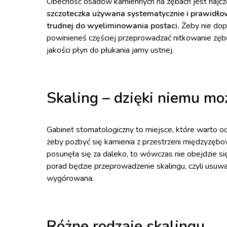
Obecność osadów kamiennych na zębach jest najczęś
szczoteczka używana systematycznie i prawidłow
trudnej do wyeliminowania postaci.
Żeby nie dop
powinieneś częściej przeprowadzać nitkowanie zębó
jakości płyn do płukania jamy ustnej.
Skaling – dzięki niemu m
Gabinet stomatologiczny to miejsce, które warto o
żeby pozbyć się kamienia z przestrzeni międzyzębow
posunęła się za daleko, to wówczas nie obejdzie si
porad będzie przeprowadzenie skalingu, czyli usuwa
wygórowana.
Różne rodzaje skalingu