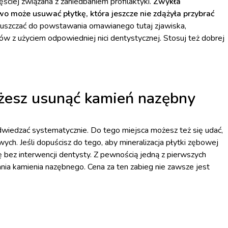
ciej związana z zaniedbaniem profilaktyki.
Zwykła
o może usuwać płytkę, która jeszcze nie zdążyła przybrać
uszczać do powstawania omawianego tutaj zjawiska,
w z użyciem odpowiedniej nici dentystycznej. Stosuj też dobrej
ożesz usunąć kamień nazębny
dwiedzać systematycznie. Do tego miejsca możesz też się udać,
ych. Jeśli dopuścisz do tego, aby mineralizacja płytki zębowej
ę bez interwencji dentysty. Z pewnością jedną z pierwszych
nia kamienia nazębnego. Cena za ten zabieg nie zawsze jest