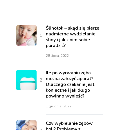
Ślinotok – skąd się bierze
nadmierne wydzielanie
śliny i jak z nim sobie
poradzić?
28 lipca, 2022
Ile po wyrwaniu zęba
można założyć aparat?
Dlaczego czekanie jest
konieczne i jak długo
powinno wynieść?
1 grudnia, 2022
Czy wybielanie zębów
boli? Problemy z