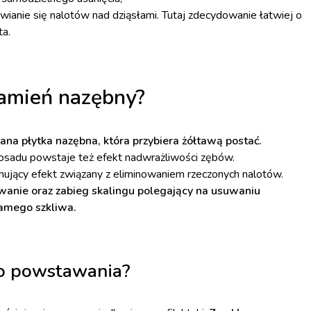
ianie się nalotów nad dziąsłami. Tutaj zdecydowanie łatwiej o
ta.
kamień nazębny?
ana płytka nazębna, która przybiera żółtawą postać.
ę osadu powstaje też efekt nadwrażliwości zębów.
nujący efekt związany z eliminowaniem rzeczonych nalotów.
anie oraz zabieg skalingu polegający na usuwaniu
samego szkliwa.
go powstawania?