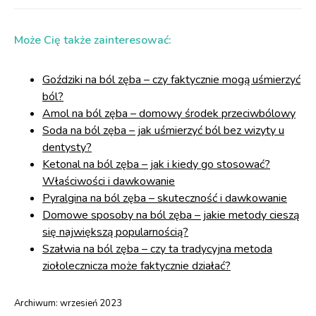
Może Cię także zainteresować:
Goździki na ból zęba – czy faktycznie mogą uśmierzyć
ból?
Amol na ból zęba – domowy środek przeciwbólowy
Soda na ból zęba – jak uśmierzyć ból bez wizyty u
dentysty?
Ketonal na ból zęba – jak i kiedy go stosować?
Właściwości i dawkowanie
Pyralgina na ból zęba – skuteczność i dawkowanie
Domowe sposoby na ból zęba – jakie metody cieszą
się największą popularnością?
Szałwia na ból zęba – czy ta tradycyjna metoda
ziołolecznicza może faktycznie działać?
Archiwum:
wrzesień 2023