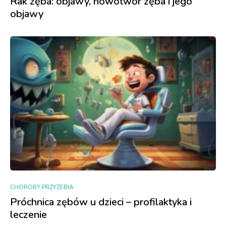
Rak zęba: objawy, nowotwór zęba i jego
objawy
CHOROBY PRZYZEBIA
Próchnica zębów u dzieci – profilaktyka i
leczenie