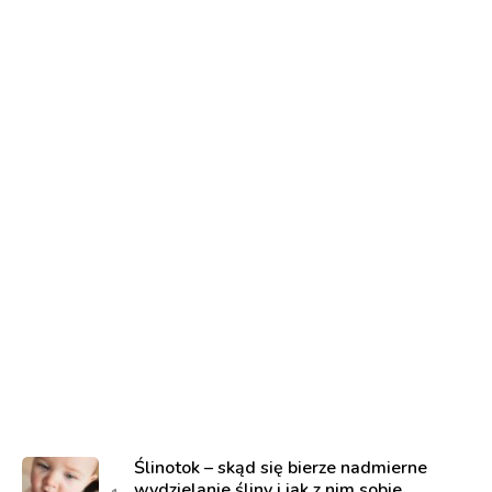
Ślinotok – skąd się bierze nadmierne
wydzielanie śliny i jak z nim sobie