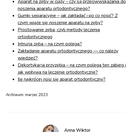
Aparat na zęby w ciąży – czy są przeciwwskazania do
noszenia aparatu ortodontycznego?
Gumki separacyjne – jak zakładać i po co nosić? Z
czym wiąże się noszenie aparatu na zęby?
Prostowanie zęba, czyli metody leczenia
ortodontycznego
Intruzja zęba – na czym polega?
Zakładanie aparatu ortodontycznego — co należy
wiedzieć?
Dekortykacja przyzębia – na czym polega ten zabieg i
jak wpływa na leczenie ortodontyczne?
Ile najkrócej nosi się aparat ortodontyczny?
Archiwum:
marzec 2023
Anna Wiktor