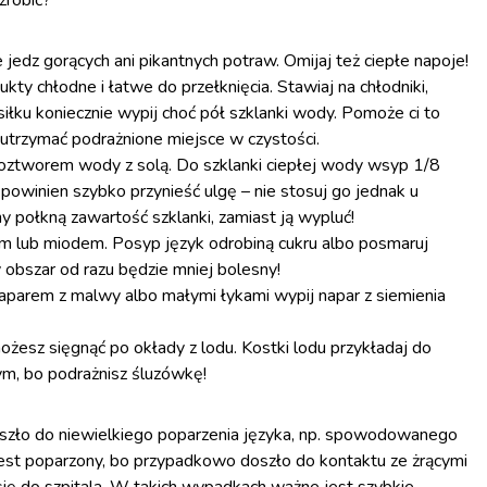
zrobić?
 jedz gorących ani pikantnych potraw. Omijaj też ciepłe napoje!
ty chłodne i łatwe do przełknięcia. Stawiaj na chłodniki,
iłku koniecznie wypij choć pół szklanki wody. Pomoże ci to
 utrzymać podrażnione miejsce w czystości.
roztworem wody z solą. Do szklanki ciepłej wody wsyp 1/8
g powinien szybko przynieść ulgę – nie stosuj go jednak u
hy połkną zawartość szklanki, zamiast ją wypluć!
em lub miodem. Posyp język odrobiną cukru albo posmaruj
obszar od razu będzie mniej bolesny!
parem z malwy albo małymi łykami wypij napar z siemienia
żesz sięgnąć po okłady z lodu. Kostki lodu przykładaj do
nym, bo podrażnisz śluzówkę!
szło do niewielkiego poparzenia języka, np. spowodowanego
 jest poparzony, bo przypadkowo doszło do kontaktu ze żrącymi