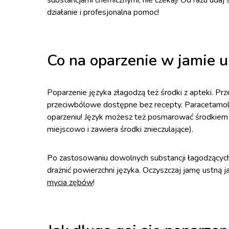
substancjami chemicznymi, nie czekaj! Od razu udaj
działanie i profesjonalna pomoc!
Co na oparzenie w jamie us
Poparzenie języka złagodzą też środki z apteki. P
przeciwbólowe dostępne bez recepty. Paracetamol 
oparzeniu! Język możesz też posmarować środkiem
miejscowo i zawiera środki znieczulające).
Po zastosowaniu dowolnych substancji łagodzących 
drażnić powierzchni języka. Oczyszczaj jamę ustną j
mycia zębów
!