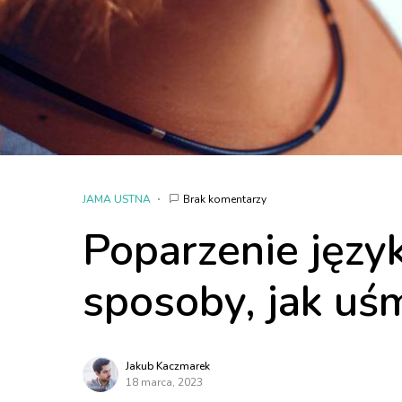
JAMA USTNA
Brak komentarzy
Poparzenie jęz
sposoby, jak uś
Jakub Kaczmarek
18 marca, 2023