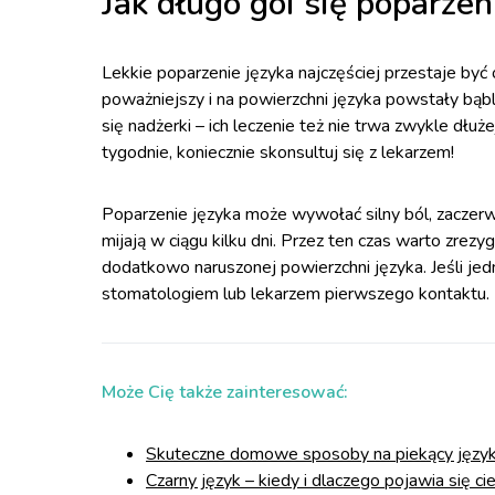
Jak długo goi się poparzen
Lekkie poparzenie języka najczęściej przestaje być
poważniejszy i na powierzchni języka powstały bąbl
się nadżerki – ich leczenie też nie trwa zwykle dłuże
tygodnie, koniecznie skonsultuj się z lekarzem!
Poparzenie języka może wywołać silny ból, zaczerwi
mijają w ciągu kilku dni. Przez ten czas warto zrez
dodatkowo naruszonej powierzchni języka. Jeśli jed
stomatologiem lub lekarzem pierwszego kontaktu.
Może Cię także zainteresować:
Skuteczne domowe sposoby na piekący język 
Czarny język – kiedy i dlaczego pojawia się c