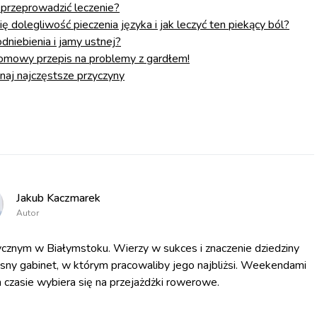
k przeprowadzić leczenie?
ię dolegliwość pieczenia języka i jak leczyć ten piekący ból?
dniebienia i jamy ustnej?
domowy przepis na problemy z gardłem!
naj najczęstsze przyczyny
Jakub Kaczmarek
Autor
cznym w Białymstoku. Wierzy w sukces i znaczenie dziedziny
asny gabinet, w którym pracowaliby jego najbliżsi. Weekendami
 czasie wybiera się na przejażdżki rowerowe.