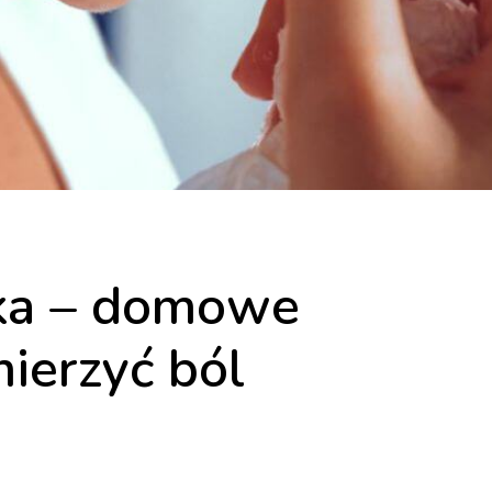
yka – domowe
mierzyć ból