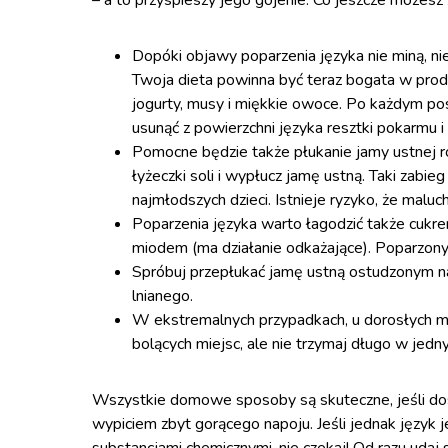
– a to przyspieszy jego gojenie. Co jeszcze możesz 
Dopóki objawy poparzenia języka nie miną, nie
Twoja dieta powinna być teraz bogata w produk
jogurty, musy i miękkie owoce. Po każdym pos
usunąć z powierzchni języka resztki pokarmu i
Pomocne będzie także płukanie jamy ustnej 
łyżeczki soli i wypłucz jamę ustną. Taki zabie
najmłodszych dzieci. Istnieje ryzyko, że maluc
Poparzenia języka warto łagodzić także cukr
miodem (ma działanie odkażające). Poparzony 
Spróbuj przepłukać jamę ustną ostudzonym na
lnianego.
W ekstremalnych przypadkach, u dorosłych mo
bolących miejsc, ale nie trzymaj długo w jed
Wszystkie domowe sposoby są skuteczne, jeśli do
wypiciem zbyt gorącego napoju. Jeśli jednak język