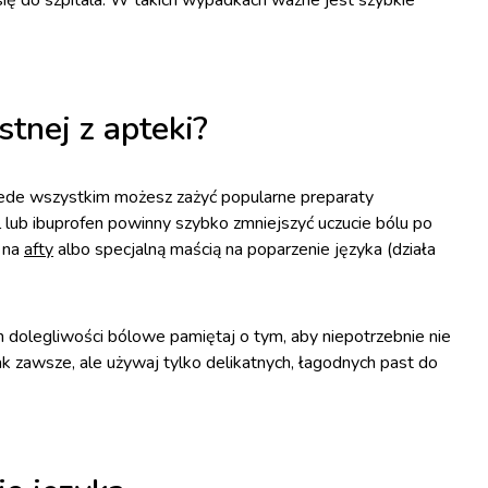
 się do szpitala. W takich wypadkach ważne jest szybkie
tnej z apteki?
rzede wszystkim możesz zażyć popularne preparaty
lub ibuprofen powinny szybko zmniejszyć uczucie bólu po
 na
afty
albo specjalną maścią na poparzenie języka (działa
dolegliwości bólowe pamiętaj o tym, aby niepotrzebnie nie
ak zawsze, ale używaj tylko delikatnych, łagodnych past do