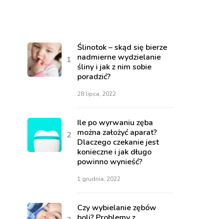
Ślinotok – skąd się bierze
nadmierne wydzielanie
śliny i jak z nim sobie
poradzić?
28 lipca, 2022
Ile po wyrwaniu zęba
można założyć aparat?
Dlaczego czekanie jest
konieczne i jak długo
powinno wynieść?
1 grudnia, 2022
Czy wybielanie zębów
boli? Problemy z