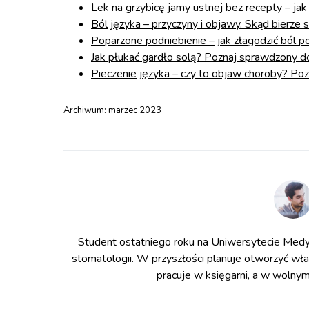
Lek na grzybicę jamy ustnej bez recepty – ja
Ból języka – przyczyny i objawy. Skąd bierze s
Poparzone podniebienie – jak złagodzić ból po
Jak płukać gardło solą? Poznaj sprawdzony 
Pieczenie języka – czy to objaw choroby? Poz
Archiwum:
marzec 2023
Student ostatniego roku na Uniwersytecie Medy
stomatologii. W przyszłości planuje otworzyć wł
pracuje w księgarni, a w wolnym