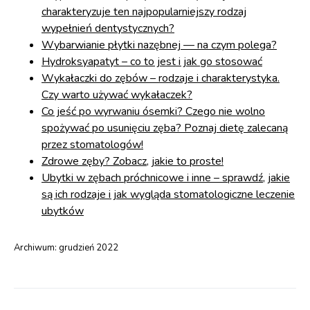
charakteryzuje ten najpopularniejszy rodzaj
wypełnień dentystycznych?
Wybarwianie płytki nazębnej — na czym polega?
Hydroksyapatyt – co to jest i jak go stosować
Wykałaczki do zębów – rodzaje i charakterystyka.
Czy warto używać wykałaczek?
Co jeść po wyrwaniu ósemki? Czego nie wolno
spożywać po usunięciu zęba? Poznaj dietę zalecaną
przez stomatologów!
Zdrowe zęby? Zobacz, jakie to proste!
Ubytki w zębach próchnicowe i inne – sprawdź, jakie
są ich rodzaje i jak wygląda stomatologiczne leczenie
ubytków
Archiwum:
grudzień 2022