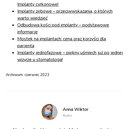
Implanty cyrkonowe!
Implanty zębowe – przeciwwskazania, o których
warto wiedzieć
Odbudowa kości pod implanty – podstawowe
informacje
Mostek na implantach: cena oraz korzyści dla
pacjenta
Implanty jednofazowe – piękny uśmiech już po jednej
wizycie u stomatologa!
Archiwum:
czerwiec 2023
Anna Wiktor
Autor