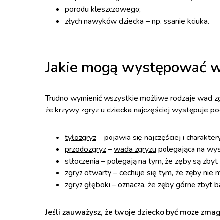
porodu kleszczowego;
złych nawyków dziecka – np. ssanie kciuka.
Jakie mogą występować wa
Trudno wymienić wszystkie możliwe rodzaje wad zgry
że krzywy zgryz u dziecka najczęściej występuje pod
tyłozgryz
– pojawia się najczęściej i charakte
przodozgryz
–
wada zgryzu
polegająca na wys
stłoczenia – polegają na tym, że zęby są zb
zgryz otwarty
– cechuje się tym, że zęby nie 
zgryz głęboki
– oznacza, że zęby górne zbyt b
Jeśli zauważysz, że twoje dziecko być może zmaga