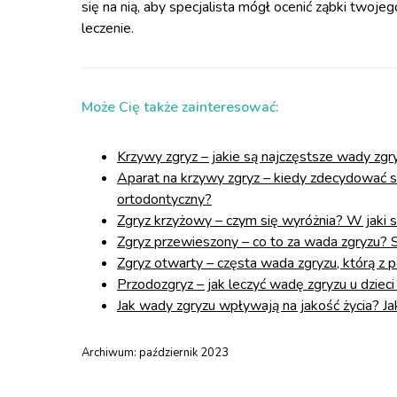
się na nią, aby specjalista mógł ocenić ząbki twoj
leczenie.
Może Cię także zainteresować:
Krzywy zgryz – jakie są najczęstsze wady z
Aparat na krzywy zgryz – kiedy zdecydować s
ortodontyczny?
Zgryz krzyżowy – czym się wyróżnia? W jaki
Zgryz przewieszony – co to za wada zgryzu? S
Zgryz otwarty – częsta wada zgryzu, którą z 
Przodozgryz – jak leczyć wadę zgryzu u dzieci
Jak wady zgryzu wpływają na jakość życia? Ja
Archiwum:
październik 2023