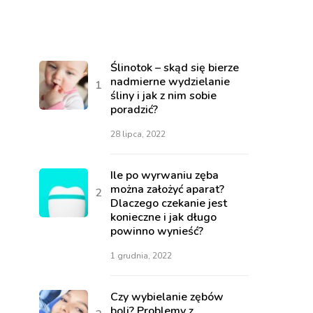
Ślinotok – skąd się bierze
nadmierne wydzielanie
śliny i jak z nim sobie
poradzić?
28 lipca, 2022
Ile po wyrwaniu zęba
można założyć aparat?
Dlaczego czekanie jest
konieczne i jak długo
powinno wynieść?
1 grudnia, 2022
Czy wybielanie zębów
boli? Problemy z