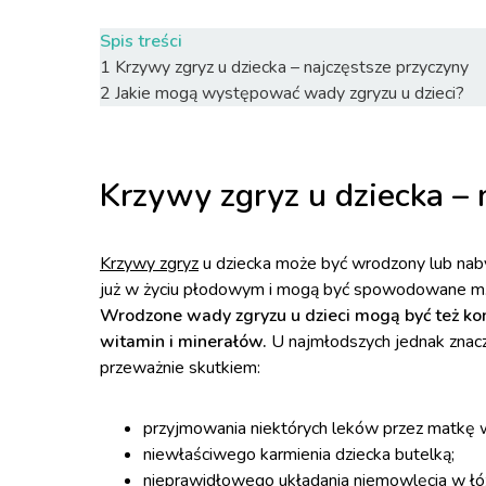
Spis treści
1
Krzywy zgryz u dziecka – najczęstsze przyczyny
2
Jakie mogą występować wady zgryzu u dzieci?
Krzywy zgryz u dziecka – 
Krzywy zgryz
u dziecka może być wrodzony lub naby
już w życiu płodowym i mogą być spowodowane m.in
Wrodzone wady zgryzu u dzieci mogą być też k
witamin i minerałów.
U najmłodszych jednak znaczn
przeważnie skutkiem:
przyjmowania niektórych leków przez matkę w
niewłaściwego karmienia dziecka butelką;
nieprawidłowego układania niemowlęcia w łó