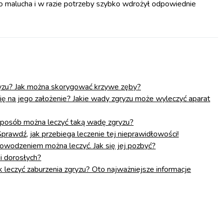
ego malucha i w razie potrzeby szybko wdrożył odpowiednie
gryzu? Jak można skorygować krzywe zęby?
ię na jego założenie? Jakie wady zgryzu może wyleczyć aparat
 sposób można leczyć taką wadę zgryzu?
prawdź, jak przebiega leczenie tej nieprawidłowości!
powodzeniem można leczyć. Jak się jej pozbyć?
 i dorosłych?
k leczyć zaburzenia zgryzu? Oto najważniejsze informacje