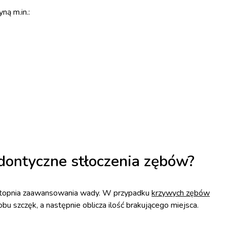
ą m.in.:
dontyczne stłoczenia zębów?
i stopnia zaawansowania wady. W przypadku
krzywych zębów
 szczęk, a następnie oblicza ilość brakującego miejsca.