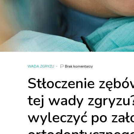
WADA ZGRYZU
Brak komentarzy
Stłoczenie zębów
tej wady zgryzu?
wyleczyć po zał