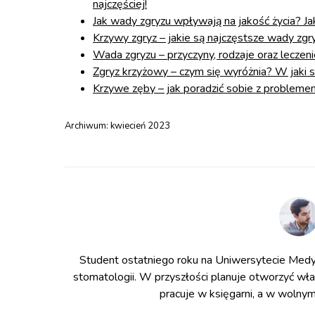
najczęściej!
Jak wady zgryzu wpływają na jakość życia? Ja
Krzywy zgryz – jakie są najczęstsze wady z
Wada zgryzu – przyczyny, rodzaje oraz leczeni
Zgryz krzyżowy – czym się wyróżnia? W jaki
Krzywe zęby – jak poradzić sobie z problem
Archiwum:
kwiecień 2023
Student ostatniego roku na Uniwersytecie Medy
stomatologii. W przyszłości planuje otworzyć wł
pracuje w księgarni, a w wolnym