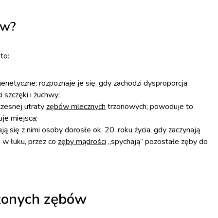
ów?
to:
enetyczne; rozpoznaje je się, gdy zachodzi dysproporcja
 szczęki i żuchwy;
zesnej utraty
zębów mlecznych
trzonowych; powoduje to
je miejsca;
ą się z nimi osoby dorosłe ok. 20. roku życia, gdy zaczynają
 w łuku, przez co
zęby mądrości
,,spychają” pozostałe zęby do
żonych zębów