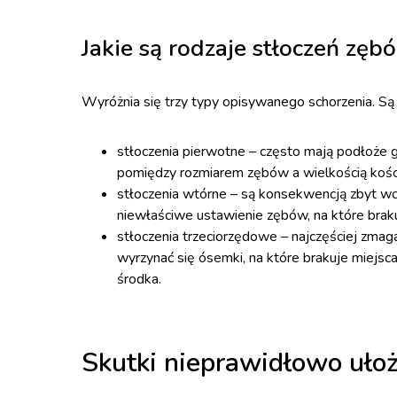
Jakie są rodzaje stłoczeń zęb
Wyróżnia się trzy typy opisywanego schorzenia. Są 
stłoczenia pierwotne – często mają podłoże g
pomiędzy rozmiarem zębów a wielkością kości
stłoczenia wtórne – są konsekwencją zbyt wc
niewłaściwe ustawienie zębów, na które braku
stłoczenia trzeciorzędowe – najczęściej zmagaj
wyrzynać się ósemki, na które brakuje miejsca
środka.
Skutki nieprawidłowo uło