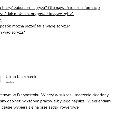
k leczyć zaburzenia zgryzu? Oto najważniejsze informacje
gryzu? Jak można skorygować krzywe zęby?
e
 sposób można leczyć taką wadę zgryzu?
em wad zgryzu?
Jakub Kaczmarek
Autor
cznym w Białymstoku. Wierzy w sukces i znaczenie dziedziny
asny gabinet, w którym pracowaliby jego najbliżsi. Weekendami
 czasie wybiera się na przejażdżki rowerowe.