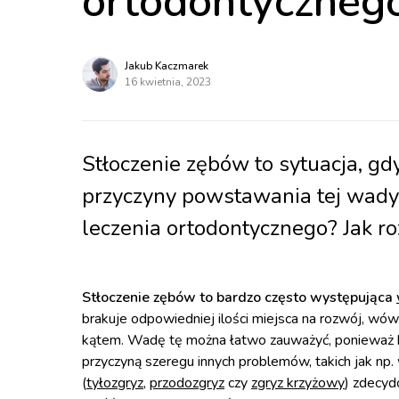
ortodontyczneg
Jakub Kaczmarek
16 kwietnia, 2023
Stłoczenie zębów to sytuacja, gd
przyczyny powstawania tej wady
leczenia ortodontycznego? Jak r
Stłoczenie zębów to bardzo często występująca
brakuje odpowiedniej ilości miejsca na rozwój, wów
kątem. Wadę tę można łatwo zauważyć, ponieważ k
przyczyną szeregu innych problemów, takich jak np
(
tyłozgryz
,
przodozgryz
czy
zgryz krzyżowy
) zdecy