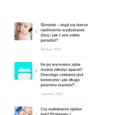
Ślinotok – skąd się bierze
nadmierne wydzielanie
śliny i jak z nim sobie
poradzić?
28 lipca, 2022
Ile po wyrwaniu zęba
można założyć aparat?
Dlaczego czekanie jest
konieczne i jak długo
powinno wynieść?
1 grudnia, 2022
Czy wybielanie zębów
boli? Problemy z