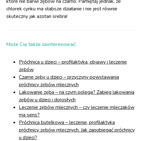
które nie barwi zębów na czarno. Pamiętaj jednak, że
chlorek cynku ma słabsze działanie i nie jest równie
skuteczny jak azotan srebra!
Może Cię także zainteresować:
Próchnica u dzieci – profilaktyka, objawy i leczenie
zębów
Czarne zęby u dzieci – przyczyny powstawania
próchnicy zębów mlecznych
Lakowanie zęba – na czym polega? Zabieg lakowania
zębów u dzieci i dorosłych
Leczenie zębów mlecznych – czy leczenie mleczaków
ma sens?
Próchnica butelkowa – leczenie, profilaktyka
próchnicy zębów mlecznych. Jak zapobiegać próchnicy
u dzieci?