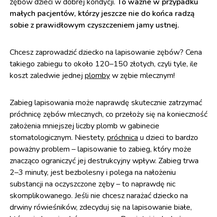
zębów dzieci w dobrej kondycji.
To ważne w przypadku
małych pacjentów, którzy jeszcze nie do końca radzą
sobie z prawidłowym czyszczeniem jamy ustnej.
Chcesz zaprowadzić dziecko na lapisowanie zębów? Cena
takiego zabiegu to około 120–150 złotych, czyli tyle, ile
koszt zaledwie jednej
plomby
w zębie mlecznym!
Zabieg lapisowania może naprawdę skutecznie zatrzymać
próchnicę zębów mlecznych, co przełoży się na konieczność
założenia mniejszej liczby plomb w gabinecie
stomatologicznym. Niestety,
próchnica
u dzieci to bardzo
poważny problem – lapisowanie to zabieg, który może
znacząco ograniczyć jej destrukcyjny wpływ. Zabieg trwa
2–3 minuty, jest bezbolesny i polega na nałożeniu
substancji na oczyszczone zęby – to naprawdę nic
skomplikowanego. Jeśli nie chcesz narażać dziecko na
drwiny rówieśników, zdecyduj się na lapisowanie białe,