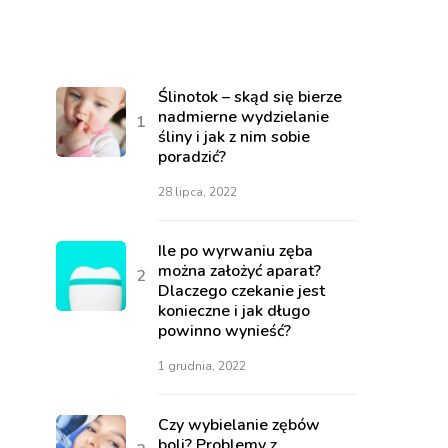
Ślinotok – skąd się bierze
nadmierne wydzielanie
śliny i jak z nim sobie
poradzić?
28 lipca, 2022
Ile po wyrwaniu zęba
można założyć aparat?
Dlaczego czekanie jest
konieczne i jak długo
powinno wynieść?
1 grudnia, 2022
Czy wybielanie zębów
boli? Problemy z