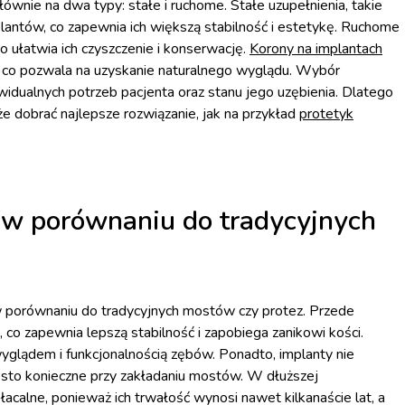
łównie na dwa typy: stałe i ruchome. Stałe uzupełnienia, takie
lantów, co zapewnia ich większą stabilność i estetykę. Ruchome
co ułatwia ich czyszczenie i konserwację.
Korony na implantach
, co pozwala na uzyskanie naturalnego wyglądu. Wybór
widualnych potrzeb pacjenta oraz stanu jego uzębienia. Dlatego
e dobrać najlepsze rozwiązanie, jak na przykład
protetyk
w w porównaniu do tradycyjnych
w porównaniu do tradycyjnych mostów czy protez. Przede
co zapewnia lepszą stabilność i zapobiega zanikowi kości.
wyglądem i funkcjonalnością zębów. Ponadto, implanty nie
ęsto konieczne przy zakładaniu mostów. W dłuższej
acalne, ponieważ ich trwałość wynosi nawet kilkanaście lat, a