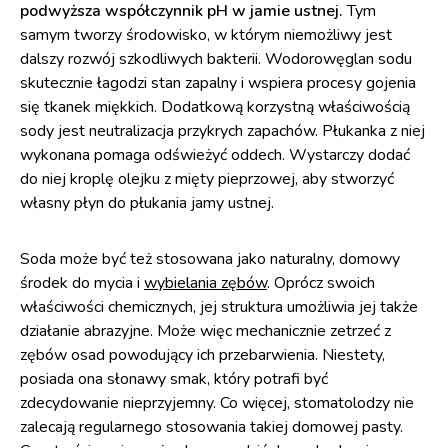
podwyższa współczynnik pH w jamie ustnej.
Tym
samym tworzy środowisko, w którym niemożliwy jest
dalszy rozwój szkodliwych bakterii. Wodorowęglan sodu
skutecznie łagodzi stan zapalny i wspiera procesy gojenia
się tkanek miękkich. Dodatkową korzystną właściwością
sody jest neutralizacja przykrych zapachów. Płukanka z niej
wykonana pomaga odświeżyć oddech. Wystarczy dodać
do niej kroplę olejku z mięty pieprzowej, aby stworzyć
własny płyn do płukania jamy ustnej.
Soda może być też stosowana jako naturalny, domowy
środek do mycia i
wybielania zębów
. Oprócz swoich
właściwości chemicznych, jej struktura umożliwia jej także
działanie abrazyjne. Może więc mechanicznie zetrzeć z
zębów osad powodujący ich przebarwienia. Niestety,
posiada ona słonawy smak, który potrafi być
zdecydowanie nieprzyjemny. Co więcej, stomatolodzy nie
zalecają regularnego stosowania takiej domowej pasty.