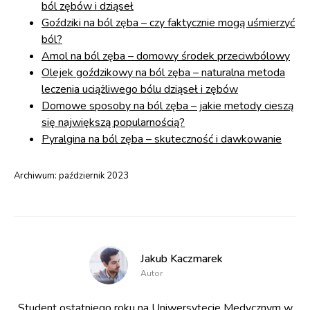
ból zębów i dziąseł
Goździki na ból zęba – czy faktycznie mogą uśmierzyć
ból?
Amol na ból zęba – domowy środek przeciwbólowy
Olejek goździkowy na ból zęba – naturalna metoda
leczenia uciążliwego bólu dziąseł i zębów
Domowe sposoby na ból zęba – jakie metody cieszą
się największą popularnością?
Pyralgina na ból zęba – skuteczność i dawkowanie
Archiwum:
październik 2023
Jakub Kaczmarek
Autor
Student ostatniego roku na Uniwersytecie Medycznym w