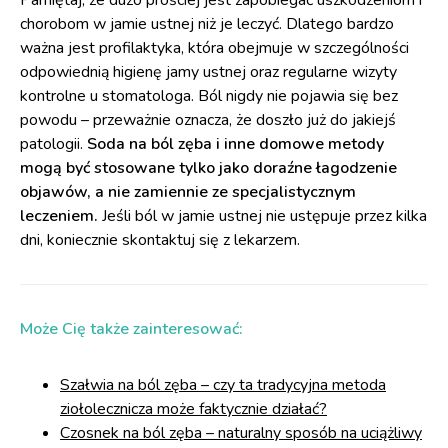
Pamiętaj, że dużo prościej jest zapobiegać uszkodzeniom i
chorobom w jamie ustnej niż je leczyć. Dlatego bardzo
ważna jest profilaktyka, która obejmuje w szczególności
odpowiednią higienę jamy ustnej oraz regularne wizyty
kontrolne u stomatologa. Ból nigdy nie pojawia się bez
powodu – przeważnie oznacza, że doszło już do jakiejś
patologii.
Soda na ból zęba i inne domowe metody
mogą być stosowane tylko jako doraźne łagodzenie
objawów, a nie zamiennie ze specjalistycznym
leczeniem.
Jeśli ból w jamie ustnej nie ustępuje przez kilka
dni, koniecznie skontaktuj się z lekarzem.
Może Cię także zainteresować:
Szałwia na ból zęba – czy ta tradycyjna metoda
ziołolecznicza może faktycznie działać?
Czosnek na ból zęba – naturalny sposób na uciążliwy