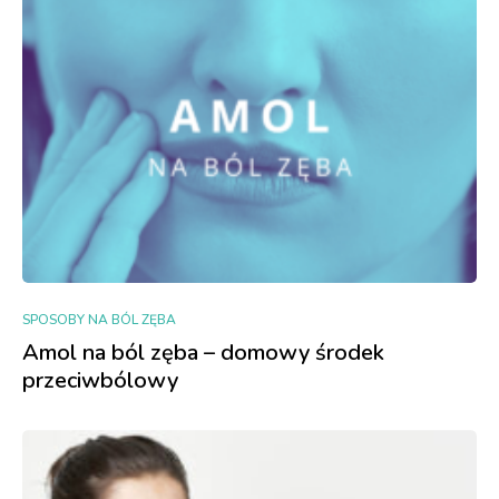
SPOSOBY NA BÓL ZĘBA
Amol na ból zęba – domowy środek
przeciwbólowy