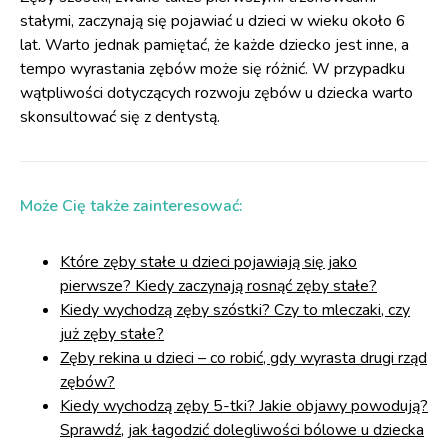
stałymi, zaczynają się pojawiać u dzieci w wieku około 6
lat. Warto jednak pamiętać, że każde dziecko jest inne, a
tempo wyrastania zębów może się różnić. W przypadku
wątpliwości dotyczących rozwoju zębów u dziecka warto
skonsultować się z dentystą.
Może Cię także zainteresować:
Które zęby stałe u dzieci pojawiają się jako
pierwsze? Kiedy zaczynają rosnąć zęby stałe?
Kiedy wychodzą zęby szóstki? Czy to mleczaki, czy
już zęby stałe?
Zęby rekina u dzieci – co robić, gdy wyrasta drugi rząd
zębów?
Kiedy wychodzą zęby 5-tki? Jakie objawy powodują?
Sprawdź, jak łagodzić dolegliwości bólowe u dziecka