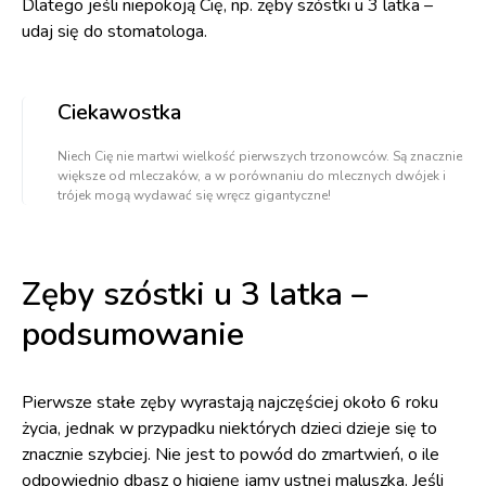
Dlatego jeśli niepokoją Cię, np. zęby szóstki u 3 latka –
udaj się do stomatologa.
Ciekawostka
Niech Cię nie martwi wielkość pierwszych trzonowców. Są znacznie
większe od mleczaków, a w porównaniu do mlecznych dwójek i
trójek mogą wydawać się wręcz gigantyczne!
Zęby szóstki u 3 latka –
podsumowanie
Pierwsze stałe zęby wyrastają najczęściej około 6 roku
życia, jednak w przypadku niektórych dzieci dzieje się to
znacznie szybciej. Nie jest to powód do zmartwień, o ile
odpowiednio dbasz o higienę jamy ustnej maluszka. Jeśli