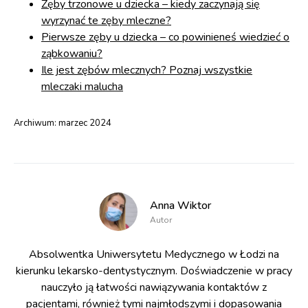
Zęby trzonowe u dziecka – kiedy zaczynają się
wyrzynać te zęby mleczne?
Pierwsze zęby u dziecka – co powinieneś wiedzieć o
ząbkowaniu?
Ile jest zębów mlecznych? Poznaj wszystkie
mleczaki malucha
Archiwum:
marzec 2024
Anna Wiktor
Autor
Absolwentka Uniwersytetu Medycznego w Łodzi na
kierunku lekarsko-dentystycznym. Doświadczenie w pracy
nauczyło ją łatwości nawiązywania kontaktów z
pacjentami, również tymi najmłodszymi i dopasowania