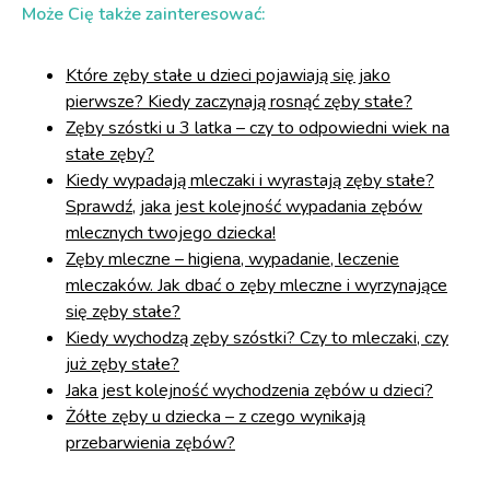
Może Cię także zainteresować:
Które zęby stałe u dzieci pojawiają się jako
pierwsze? Kiedy zaczynają rosnąć zęby stałe?
Zęby szóstki u 3 latka – czy to odpowiedni wiek na
stałe zęby?
Kiedy wypadają mleczaki i wyrastają zęby stałe?
Sprawdź, jaka jest kolejność wypadania zębów
mlecznych twojego dziecka!
Zęby mleczne – higiena, wypadanie, leczenie
mleczaków. Jak dbać o zęby mleczne i wyrzynające
się zęby stałe?
Kiedy wychodzą zęby szóstki? Czy to mleczaki, czy
już zęby stałe?
Jaka jest kolejność wychodzenia zębów u dzieci?
Żółte zęby u dziecka – z czego wynikają
przebarwienia zębów?