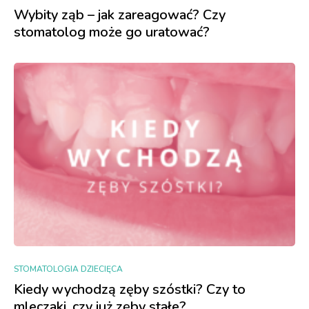
Wybity ząb – jak zareagować? Czy
stomatolog może go uratować?
STOMATOLOGIA DZIECIĘCA
Kiedy wychodzą zęby szóstki? Czy to
mleczaki, czy już zęby stałe?