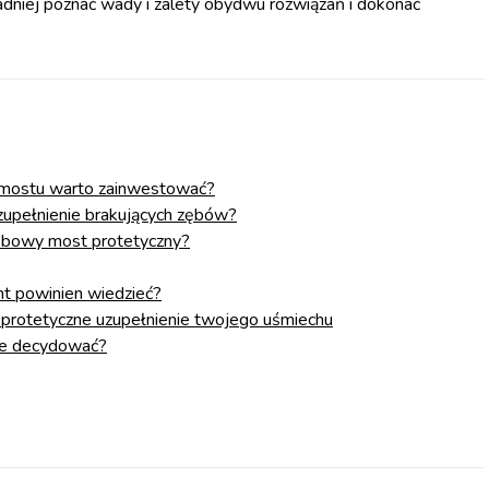
dniej poznać wady i zalety obydwu rozwiązań i dokonać
j mostu warto zainwestować?
zupełnienie brakujących zębów?
zębowy most protetyczny?
nt powinien wiedzieć?
 protetyczne uzupełnienie twojego uśmiechu
nie decydować?