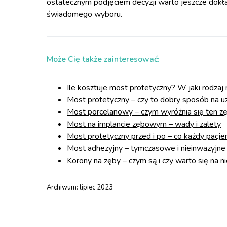
ostatecznym podjęciem decyzji warto jeszcze dokła
świadomego wyboru.
Może Cię także zainteresować:
Ile kosztuje most protetyczny? W jaki rodza
Most protetyczny – czy to dobry sposób na u
Most porcelanowy – czym wyróżnia się ten 
Most na implancie zębowym – wady i zalety
Most protetyczny przed i po – co każdy pacje
Most adhezyjny – tymczasowe i nieinwazyjne
Korony na zęby – czym są i czy warto się na 
Archiwum:
lipiec 2023