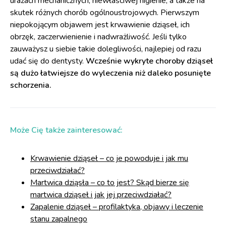
urazach mechanicznych, niewłaściwej higienie, a także na
skutek różnych chorób ogólnoustrojowych. Pierwszym
niepokojącym objawem jest krwawienie dziąseł, ich
obrzęk, zaczerwienienie i nadwrażliwość. Jeśli tylko
zauważysz u siebie takie dolegliwości, najlepiej od razu
udać się do dentysty.
Wcześnie wykryte choroby dziąseł
są dużo łatwiejsze do wyleczenia niż daleko posunięte
schorzenia.
Może Cię także zainteresować:
Krwawienie dziąseł – co je powoduje i jak mu
przeciwdziałać?
Martwica dziąsła – co to jest? Skąd bierze się
martwica dziąseł i jak jej przeciwdziałać?
Zapalenie dziąseł – profilaktyka, objawy i leczenie
stanu zapalnego