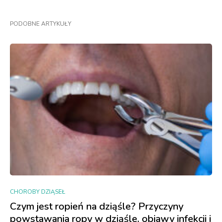
PODOBNE ARTYKUŁY
CHOROBY DZIĄSEŁ
Czym jest ropień na dziąśle? Przyczyny
powstawania ropy w dziąśle, objawy infekcji i