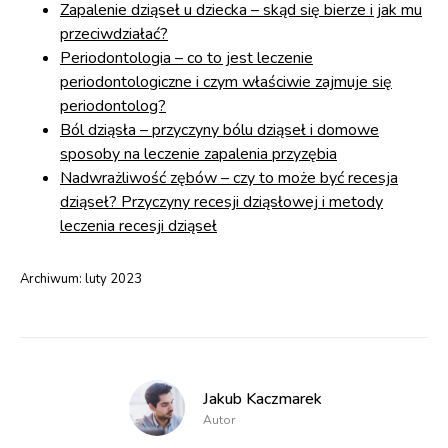
Zapalenie dziąseł u dziecka – skąd się bierze i jak mu
przeciwdziałać?
Periodontologia – co to jest leczenie
periodontologiczne i czym właściwie zajmuje się
periodontolog?
Ból dziąsła – przyczyny bólu dziąseł i domowe
sposoby na leczenie zapalenia przyzębia
Nadwrażliwość zębów – czy to może być recesja
dziąseł? Przyczyny recesji dziąsłowej i metody
leczenia recesji dziąseł
Archiwum:
luty 2023
Jakub Kaczmarek
Autor