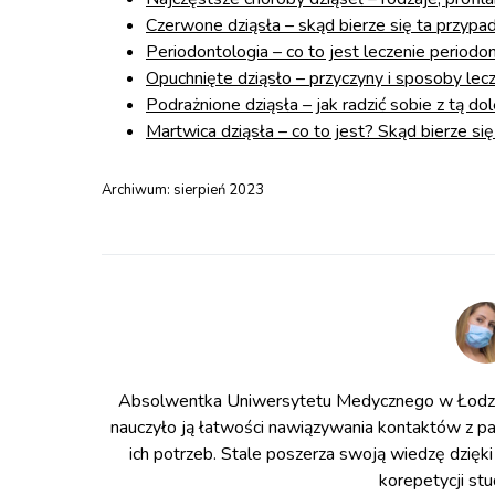
Czerwone dziąsła – skąd bierze się ta przypadł
Periodontologia – co to jest leczenie periodo
Opuchnięte dziąsło – przyczyny i sposoby lecz
Podrażnione dziąsła – jak radzić sobie z tą do
Martwica dziąsła – co to jest? Skąd bierze się
Archiwum:
sierpień 2023
Absolwentka Uniwersytetu Medycznego w Łodzi 
nauczyło ją łatwości nawiązywania kontaktów z pa
ich potrzeb. Stale poszerza swoją wiedzę dzięki
korepetycji st