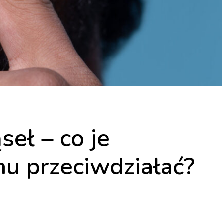
eł – co je
mu przeciwdziałać?