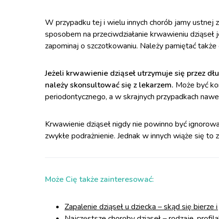
W przypadku tej i wielu innych chorób jamy ustnej 
sposobem na przeciwdziałanie krwawieniu dziąseł je
zapominaj o szczotkowaniu. Należy pamiętać także 
Jeżeli krwawienie dziąseł utrzymuje się przez d
należy skonsultować się z lekarzem.
Może być ko
periodontycznego, a w skrajnych przypadkach nawet 
Krwawienie dziąseł nigdy nie powinno być ignorow
zwykłe podrażnienie. Jednak w innych wiąże się to
Może Cię także zainteresować:
Zapalenie dziąseł u dziecka – skąd się bierze 
Najczęstsze choroby dziąseł – rodzaje, profila