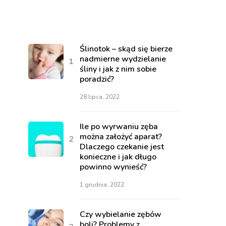
Ślinotok – skąd się bierze
nadmierne wydzielanie
śliny i jak z nim sobie
poradzić?
28 lipca, 2022
Ile po wyrwaniu zęba
można założyć aparat?
Dlaczego czekanie jest
konieczne i jak długo
powinno wynieść?
1 grudnia, 2022
Czy wybielanie zębów
boli? Problemy z