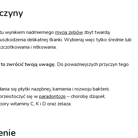
yczyny
stu wynikiem nadmiernego
mycia zębów
zbyt twardą
szkodzenia delikatnej tkanki. Wybieraj więc tylko średnie lub
zczotkowania i nitkowania.
o to zwrócić twoją uwagę.
Do poważniejszych przyczyn tego
nia się płytki nazębnej, kamienia i rozwoju bakterii;
przeistoczyć się w
paradontozę
– chorobę dziąseł;
ory witaminy C, K i D oraz żelaza.
enie