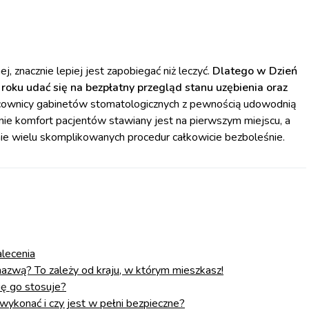
, znacznie lepiej jest zapobiegać niż leczyć.
Dlatego w Dzień
roku udać się na bezpłatny przegląd stanu uzębienia oraz
cownicy gabinetów stomatologicznych z pewnością udowodnią
becnie komfort pacjentów stawiany jest na pierwszym miejscu, a
e wielu skomplikowanych procedur całkowicie bezboleśnie.
alecenia
 nazwą? To zależy od kraju, w którym mieszkasz!
ię go stosuje?
wykonać i czy jest w pełni bezpieczne?