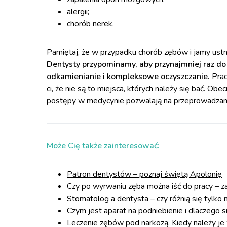
alergii;
chorób nerek.
Pamiętaj, że w przypadku chorób zębów i jamy ustnej
Dentysty przypominamy, aby przynajmniej raz do 
odkamienianie i kompleksowe oczyszczanie.
Pra
ci, że nie są to miejsca, których należy się bać. O
postępy w medycynie pozwalają na przeprowadzani
Może Cię także zainteresować:
Patron dentystów – poznaj świętą Apolonię
Czy po wyrwaniu zęba można iść do pracy – z
Stomatolog a dentysta – czy różnią się tylko
Czym jest aparat na podniebienie i dlaczego s
Leczenie zębów pod narkozą. Kiedy należy je 