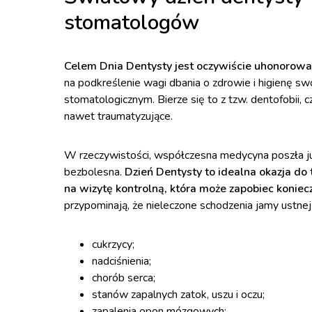
stomatologów
Celem Dnia Dentysty jest oczywiście uhonorowani
na podkreślenie wagi dbania o zdrowie i higienę s
stomatologicznym. Bierze się to z tzw. dentofobii, cz
nawet traumatyzujące.
W rzeczywistości, współczesna medycyna poszła ju
bezbolesna.
Dzień Dentysty to idealna okazja do t
na wizytę kontrolną, która może zapobiec konie
przypominają, że nieleczone schodzenia jamy ustn
cukrzycy;
nadciśnienia;
chorób serca;
stanów zapalnych zatok, uszu i oczu;
zapalenia opon mózgowych;