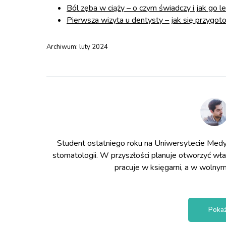
Ból zęba w ciąży – o czym świadczy i jak go l
Pierwsza wizyta u dentysty – jak się przygo
Archiwum:
luty 2024
Student ostatniego roku na Uniwersytecie Medy
stomatologii. W przyszłości planuje otworzyć wł
pracuje w księgarni, a w wolnym
Pokaż