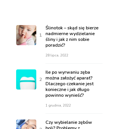
Ślinotok – skąd się bierze
nadmierne wydzielanie
śliny i jak z nim sobie
poradzić?
28 lipca, 2022
Ile po wyrwaniu zęba
można założyć aparat?
Dlaczego czekanie jest
konieczne i jak długo
powinno wynieść?
1 grudnia, 2022
Czy wybielanie zębów
boli? Problemy z