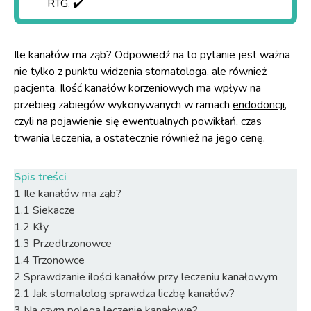
RTG. ✔️
Ile kanałów ma ząb? Odpowiedź na to pytanie jest ważna
nie tylko z punktu widzenia stomatologa, ale również
pacjenta. Ilość kanałów korzeniowych ma wpływ na
przebieg zabiegów wykonywanych w ramach
endodoncji
,
czyli na pojawienie się ewentualnych powikłań, czas
trwania leczenia, a ostatecznie również na jego cenę.
Spis treści
1
Ile kanałów ma ząb?
1.1
Siekacze
1.2
Kły
1.3
Przedtrzonowce
1.4
Trzonowce
2
Sprawdzanie ilości kanałów przy leczeniu kanałowym
2.1
Jak stomatolog sprawdza liczbę kanałów?
3
Na czym polega leczenie kanałowe?