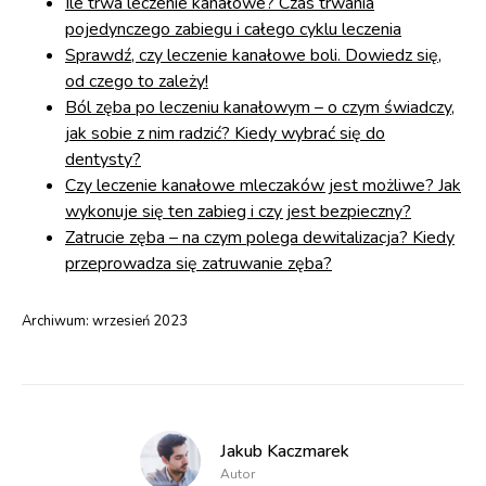
Ile trwa leczenie kanałowe? Czas trwania
pojedynczego zabiegu i całego cyklu leczenia
Sprawdź, czy leczenie kanałowe boli. Dowiedz się,
od czego to zależy!
Ból zęba po leczeniu kanałowym – o czym świadczy,
jak sobie z nim radzić? Kiedy wybrać się do
dentysty?
Czy leczenie kanałowe mleczaków jest możliwe? Jak
wykonuje się ten zabieg i czy jest bezpieczny?
Zatrucie zęba – na czym polega dewitalizacja? Kiedy
przeprowadza się zatruwanie zęba?
Archiwum:
wrzesień 2023
Jakub Kaczmarek
Autor