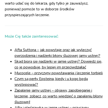
warto udać się do lekarza, gdy tylko je zauważysz,
ponieważ pomoże to w doborze środków
przyspieszających leczenie.
Może Cię także zainteresować:
Afta Suttona – jak powstaje oraz jak wyleczyć
owrzodzenia i nadżerki błony śluzowej jamy ustnej?
Skąd biorą się nadżerki w jamie ustnej? Dowiedz się,
co je powoduje, by lepiej im przeciwdziałać
Mucocele – przyczyny powstawania i leczenie torbieli
Czym są perły Epsteina, kiedy i u kogo będą
występować?
Zapalenie jamy ustnej – objawy, zapobieganie i
leczenie, zobacz, co warto wiedzieć o zapaleniu błony
śluzowej!
Afta i pleśniawka w jamie ustnej – przyczyny