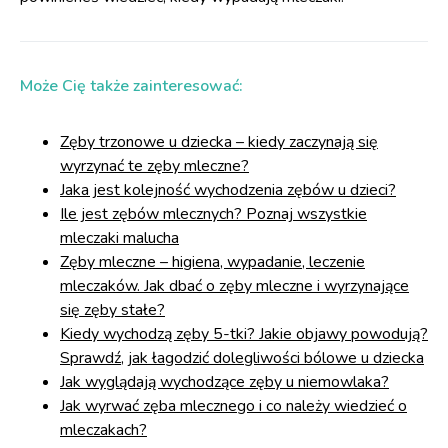
Może Cię także zainteresować:
Zęby trzonowe u dziecka – kiedy zaczynają się
wyrzynać te zęby mleczne?
Jaka jest kolejność wychodzenia zębów u dzieci?
Ile jest zębów mlecznych? Poznaj wszystkie
mleczaki malucha
Zęby mleczne – higiena, wypadanie, leczenie
mleczaków. Jak dbać o zęby mleczne i wyrzynające
się zęby stałe?
Kiedy wychodzą zęby 5-tki? Jakie objawy powodują?
Sprawdź, jak łagodzić dolegliwości bólowe u dziecka
Jak wyglądają wychodzące zęby u niemowlaka?
Jak wyrwać zęba mlecznego i co należy wiedzieć o
mleczakach?