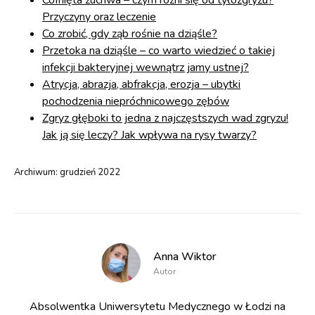
Cofnięta żuchwa – czym różni się od tyłozgryzu?
Przyczyny oraz leczenie
Co zrobić, gdy ząb rośnie na dziąśle?
Przetoka na dziąśle – co warto wiedzieć o takiej
infekcji bakteryjnej wewnątrz jamy ustnej?
Atrycja, abrazja, abfrakcja, erozja – ubytki
pochodzenia niepróchnicowego zębów
Zgryz głęboki to jedna z najczęstszych wad zgryzu!
Jak ją się leczy? Jak wpływa na rysy twarzy?
Archiwum:
grudzień 2022
Anna Wiktor
Autor
Absolwentka Uniwersytetu Medycznego w Łodzi na