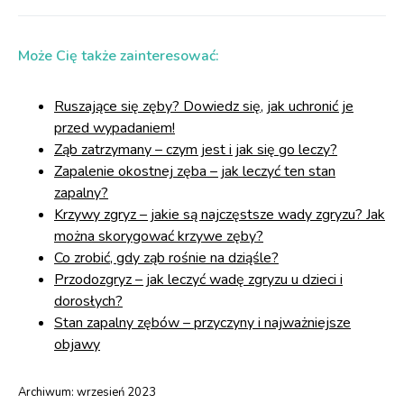
Może Cię także zainteresować:
Ruszające się zęby? Dowiedz się, jak uchronić je
przed wypadaniem!
Ząb zatrzymany – czym jest i jak się go leczy?
Zapalenie okostnej zęba – jak leczyć ten stan
zapalny?
Krzywy zgryz – jakie są najczęstsze wady zgryzu? Jak
można skorygować krzywe zęby?
Co zrobić, gdy ząb rośnie na dziąśle?
Przodozgryz – jak leczyć wadę zgryzu u dzieci i
dorosłych?
Stan zapalny zębów – przyczyny i najważniejsze
objawy
Archiwum:
wrzesień 2023