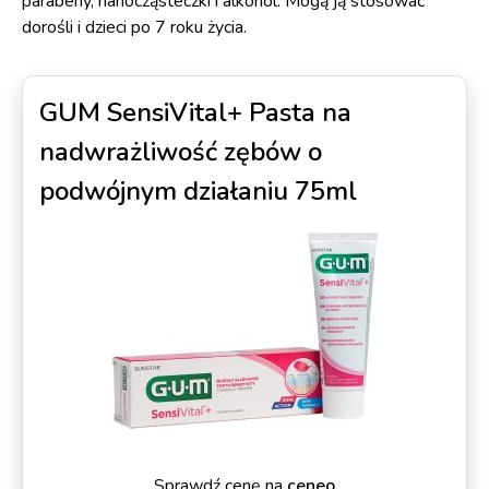
parabeny, nanocząsteczki i alkohol. Mogą ją stosować
dorośli i dzieci po 7 roku życia.
GUM SensiVital+ Pasta na
nadwrażliwość zębów o
podwójnym działaniu 75ml
Sprawdź cenę na
ceneo