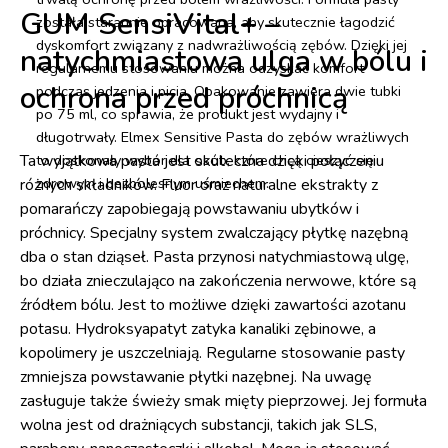
GUM SensiVital+ –
została starannie opracowana, aby skutecznie łagodzić
dyskomfort związany z nadwrażliwością zębów. Dzięki jej
natychmiastowa ulga w bólu i
regularnemu stosowaniu można odzyskać komfort
ochrona przed próchnicą
podczas jedzenia i picia. Opakowanie zawiera dwie tubki
po 75 ml, co sprawia, że produkt jest wydajny i
długotrwały. Elmex Sensitive Pasta do zębów wrażliwych
Ta wyjątkowa pasta jest skuteczna dzięki połączeniu
to doskonały wybór dla osób, które chcą cieszyć się
zdrowym i bezbolesnym uśmiechem.
różnych składników. Fluor oraz naturalne ekstrakty z
pomarańczy zapobiegają powstawaniu ubytków i
próchnicy. Specjalny system zwalczający płytkę nazębną
dba o stan dziąseł. Pasta przynosi natychmiastową ulgę,
bo działa znieczulająco na zakończenia nerwowe, które są
źródłem bólu. Jest to możliwe dzięki zawartości azotanu
potasu. Hydroksyapatyt zatyka kanaliki zębinowe, a
kopolimery je uszczelniają. Regularne stosowanie pasty
zmniejsza powstawanie płytki nazębnej. Na uwagę
zasługuje także świeży smak mięty pieprzowej. Jej formuła
wolna jest od drażniących substancji, takich jak SLS,