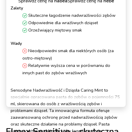
Sprawdź cenę na
nabea
Sprawdź cenę na
hebe
Zalety
Skuteczne łagodzenie nadwrażliwości zębów
Odpowiednie dla wrażliwych dziąseł
Orzeźwiający miętowy smak
Wady
Nieodpowiedni smak dla niektórych osób (za
ostro-miętowy)
Relatywnie wyższa cena w porównaniu do
innych past do zębów wrażliwych
Sensodyne Nadwrażliwość i Dziąsła Caring Mint to
specjalnie opracowana pasta do zębów o pojemności 75
ml, skierowana do osób z wrażliwością zębów i
problemami dziąseł. Ta innowacyjna formuła oferuje
zaawansowaną ochronę przed nadwrażliwością zębów
oraz skuteczne działanie na problemy dziąseł. Pasta
Elmex Sensitive – skuteczna
zawiera aktywny składnik, który łagodzi uczucie