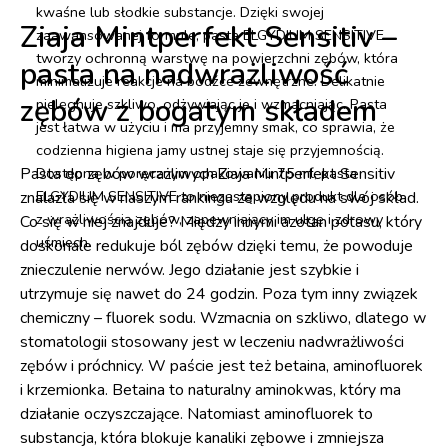
kwaśne lub słodkie substancje. Dzięki swojej
Ziaja Mintperfekt Sensitiv –
zaawansowanej formule, pasta ELGYDIUM SENSITIVE
tworzy ochronną warstwę na powierzchni zębów, która
pasta na nadwrażliwość
minimalizuje reakcje na bodźce zewnętrzne. Delikatnie
zębów z bogatym składem
pielęgnuje szkliwo, odżywiając je i wzmacniając. Pasta
jest łatwa w użyciu i ma przyjemny smak, co sprawia, że
codzienna higiena jamy ustnej staje się przyjemnością.
Pasta do zębów wrażliwych Ziaja Mintperfekt Sensitiv
Dostępna w poręcznym opakowaniu 75 ml, pasta
ELGYDIUM SENSITIVE to niezastąpiony produkt dla osób
znalazła się w naszym rankingu ze względu na swój skład.
z wrażliwością zębów, zapewniający im ulgę i zdrowy
Co się w niej znajduje? Między innymi azotan potasu, który
uśmiech.
doskonale redukuje ból zębów dzięki temu, że powoduje
znieczulenie nerwów. Jego działanie jest szybkie i
utrzymuje się nawet do 24 godzin. Poza tym inny związek
chemiczny – fluorek sodu. Wzmacnia on szkliwo, dlatego w
stomatologii stosowany jest w leczeniu nadwrażliwości
zębów i próchnicy. W paście jest też betaina, aminofluorek
i krzemionka. Betaina to naturalny aminokwas, który ma
działanie oczyszczające. Natomiast aminofluorek to
substancja, która blokuje kanaliki zębowe i zmniejsza