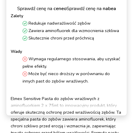
Sprawdź cenę na
ceneo
Sprawdź cenę na
nabea
Zalety
Redukuje nadwrażliwość zębów
Zawiera aminofluorek dla wzmocnienia szkliwa
Skutecznie chroni przed próchnicą
Wady
Wymaga regularnego stosowania, aby uzyskać
pełne efekty.
Może być nieco droższy w porównaniu do
innych past do zębów wrażliwych.
Elmex Sensitive Pasta do zębów wrażliwych z
aminofluorkiem 2 x 75ml to innowacyjny produkt, który
oferuje skuteczną ochronę przed wrażliwością zębów. Ta
specjalna pasta do zębów zawiera aminofluorek, który
chroni szkliwo przed erozją i wzmacnia je, zapewniając
trwałą ochronę przed bólem wrażliwości. Formuła pasty