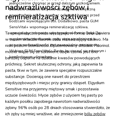
jednocześnie chroniąc je przed dalszym uszkodzeniem.
nadwrażliwości zębów i
Delikatne składniki aktywne działają na zewnętrzną
remineralizacja szkliwa
powierzchnię zębów, tworząc ochronną barierę przed
bodźcami wywołującymi ból. Dodatkowo, pasta GUM
SensiVital+ wspomaga remineralizację szkliwa,
Ta specjalistyczna pasta występuje w formie żelu. Zawiera
wzmacniając i chroniąc zęby przed próchnicą. Dzięki jej
regularnemu stosowaniu, zęby stają się silniejsze, a
w swoim składzie fluorek sodu wzmacniający szkliwo. Ma
uczucie nadwrażliwości jest zauważalnie zmniejszone.
niski poziom ścieralności. Opatentowany składnik Fluorinol
Wybierz GUM SensiVital+ Pasta, by cieszyć się zdrowym i
mocno wiąże się ze szkliwem, dzięki czemu jest ono
komfortowym uśmiechem.
bardziej odporne na działanie kwasów powodujących
próchnicę. Sekret skutecznej ochrony, jaką zapewnia ta
pasta, tkwi w tym, że zawiera specjalne rozpuszczalne
substancje. Docierają one nawet do przestrzeni
międzyzębowych i miejsc przy granicy dziąseł. Elgydium
Sensitive ma przyjemny miętowy smak i pozostawia
uczucie świeżości. Mycie zębów z użyciem tej pasty po
każdym posiłku zapobiega nawrotom nadwrażliwości
zębiny. 96% osób po 28 dniach stosowania stwierdziło, że
ich zęby są mniej wrażliwe, ale zmniejszenie
bólu zębów