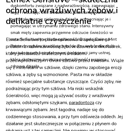
dyskomfortu związane z nadwrażliwością, zapewniając
ochrona wrażliwych zębów i
ulgę i redukując ból. Dodatkowo, substancje zawarte w
delikatne czyszczenie
pastie skutecznie pielęgnują dziąsła, wzmacniając je i
pomagając w utrzymaniu zdrowego stanu. Intensywny
smak mięty zapewnia przyjemne odczucie świeżości w
Elmex Sensitive to pasta opracowana specjalnie na
ustach. Sensodyne Nadwrażliwość i Dziąsła Caring Mint
Pasta do zębów wrażliwych to idealny wybór dla osób
problem z nadwrażliwością zębów. Zawiera aminofluorek,
poszukujących kompleksowej pielęgnacji jamy ustnej,
który jest bardzo skutecznym środkiem
która skutecznie zwalcza nadwrażliwość i wspiera
przeciwpróchniczym i chroni szkliwo przed kwasami. Wiąże
zdrowe dziąsła.
się z minerałami w szkliwie, dzięki czemu zapobiega erozji
szkliwa, a zęby są wzmocnione. Pasta ma w składzie
również specjalne substancje czyszczące. Czyści zęby, nie
podrażniając przy tym szkliwa. Ma niski wskaźnik
ścieralności, więc mogą ją używać osoby z wrażliwymi
zębami, odsłoniętymi szyjkami,
paradontozą
czy
krwawiącymi zębami. Jest łagodna, nadaje się do
codziennego stosowania, a przy tym odświeża oddech. Jej
działanie jest skuteczniejsze w połączeniu z płynem do
płukania ust z tej samej linii. Nie powinny jej stosować