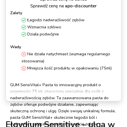
Sprawdź cenę na
apo-discounter
Zalety
Łagodzi nadwrażliwość zębów
Wzmacnia szkliwo
Działa podwójnie
Wady
Nie działa natychmiast (wymaga regularnego
stosowania)
Mniejsza ilość produktu w opakowaniu (75ml)
GUM SensiVital+ Pasta to innowacyjny produkt o
pojemności 75 ml, stworzony specjalnie dla osób z
nadwrażliwością zębów. Ta zaawansowana pasta do
zębów oferuje podwójne działanie, zapewniając
skuteczną ochronę i ulgę. Dzięki swojej unikalnej formule,
pasta GUM SensiVital+ skutecznie łagodzi ból i
Elgydium Sensitive – ulga w
dyskomfort związany z nadwrażliwością zębów,