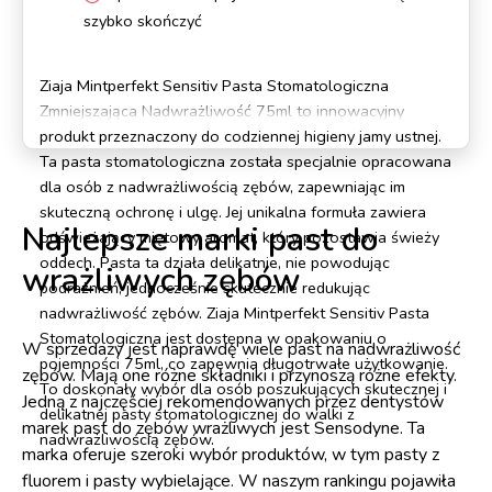
szybko skończyć
Ziaja Mintperfekt Sensitiv Pasta Stomatologiczna
Zmniejszająca Nadwrażliwość 75ml to innowacyjny
produkt przeznaczony do codziennej higieny jamy ustnej.
Ta pasta stomatologiczna została specjalnie opracowana
dla osób z nadwrażliwością zębów, zapewniając im
skuteczną ochronę i ulgę. Jej unikalna formuła zawiera
Najlepsze marki past do
odświeżający miętowy aromat, który pozostawia świeży
oddech. Pasta ta działa delikatnie, nie powodując
wrażliwych zębów
podrażnień, jednocześnie skutecznie redukując
nadwrażliwość zębów. Ziaja Mintperfekt Sensitiv Pasta
Stomatologiczna jest dostępna w opakowaniu o
W sprzedaży jest naprawdę wiele past na nadwrażliwość
pojemności 75ml, co zapewnia długotrwałe użytkowanie.
zębów. Mają one różne składniki i przynoszą różne efekty.
To doskonały wybór dla osób poszukujących skutecznej i
Jedną z najczęściej rekomendowanych przez dentystów
delikatnej pasty stomatologicznej do walki z
marek past do zębów wrażliwych jest Sensodyne. Ta
nadwrażliwością zębów.
marka oferuje szeroki wybór produktów, w tym pasty z
fluorem i pasty wybielające. W naszym rankingu pojawiła