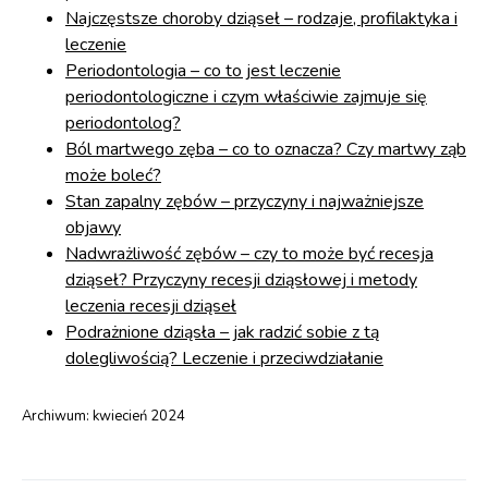
Najczęstsze choroby dziąseł – rodzaje, profilaktyka i
leczenie
Periodontologia – co to jest leczenie
periodontologiczne i czym właściwie zajmuje się
periodontolog?
Ból martwego zęba – co to oznacza? Czy martwy ząb
może boleć?
Stan zapalny zębów – przyczyny i najważniejsze
objawy
Nadwrażliwość zębów – czy to może być recesja
dziąseł? Przyczyny recesji dziąsłowej i metody
leczenia recesji dziąseł
Podrażnione dziąsła – jak radzić sobie z tą
dolegliwością? Leczenie i przeciwdziałanie
Archiwum:
kwiecień 2024