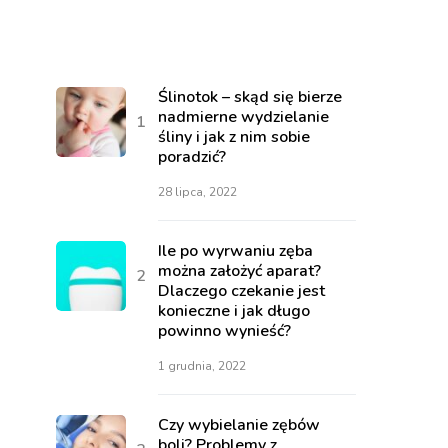
Ślinotok – skąd się bierze
nadmierne wydzielanie
śliny i jak z nim sobie
poradzić?
28 lipca, 2022
Ile po wyrwaniu zęba
można założyć aparat?
Dlaczego czekanie jest
konieczne i jak długo
powinno wynieść?
1 grudnia, 2022
Czy wybielanie zębów
boli? Problemy z