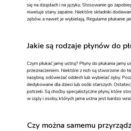
się na dziąsłach i na języku. Stosowanie go zapobie
niweluje stany zapalne. Niektóre składniki dodawa
zębów, a nawet je wybielają. Regularne płukanie ja
Jakie są rodzaje płynów do pł
Czym płukać jamę ustną? Płyny do płukania jamy us
przeznaczeniem. Niektóre z nich są stworzone do t
nazębną, odświeżać oddech lub wybielać zęby. Poza
dedykowane dla dzieci lub osób starszych. Ostatecz
potrzeb. Są choćby specjalistyczne płyny, które s
w ciąży i osoby, których jama ustna jest bardzo wr
Czy można samemu przyrządzi