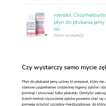
meridol Chlorheksydy
płyn do płukania jamy 
ml
Zobacz szczegóły
Czy wystarczy samo mycie zę
Płyn do płukania jamy ustnej to preparat, który n
stanowi uzupełnienie codziennej higieny zębów i d
pominąć i stosować tylko płukanki. Dentyści zaleca
trzech metod czyszczenia zębów powinno stać się co
pomaga oczyścić szczeliny międzyzębowe, do któryc