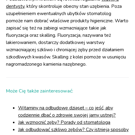
dentysty
, który skontroluje obecny stan uzębienia. Poza
uzupełnieniem ewentualnych ubytków stomatolog
pomoże nam dobrać właściwe produkty higieniczne. Warto
zapisać się też na zabiegi wzmacniające takie jak
fluoryzacja oraz skalling. Fluoryzacja, nazywana też
lakierowaniem, dostarczy dodatkowej warstwy
wzmacniającej szkliwo i chroniącej zęby przed działaniem
szkodliwych kwasów. Skalling z kolei pomoże w usunięciu
nagromadzonego kamienia nazębnego.
Może Cię także zainteresować:
Witaminy na odbudowę dziąseł – co jeść, aby
codziennie dbać o zdrowie swojej jamy ustnej?
Jak wzmocnić zęby? Porady od stomatologa
Jak odbudować szkliwo zębów? Czy istnieją sposoby