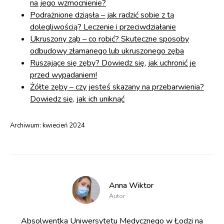
na jego wzmocnienie?
Podrażnione dziąsła – jak radzić sobie z tą
dolegliwością? Leczenie i przeciwdziałanie
Ukruszony ząb – co robić? Skuteczne sposoby
odbudowy złamanego lub ukruszonego zęba
Ruszające się zęby? Dowiedz się, jak uchronić je
przed wypadaniem!
Żółte zęby – czy jesteś skazany na przebarwienia?
Dowiedz się, jak ich uniknąć
Archiwum:
kwiecień 2024
Anna Wiktor
Autor
Absolwentka Uniwersytetu Medycznego w Łodzi na