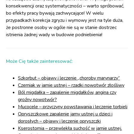
konsekwencji oraz systematyczności – warto spróbować,
bo efekty pracy bywają zachwycające! W wielu
przypadkach korekcja zgryzu i wymowy jest na tyle duża,
że postronne osoby w ogóle nie są w stanie dostrzec
istnienia żadnej wady w budowie podniebienia!
Może Cię także zainteresować:
Szkorbut – objawy i leczenie „choroby marynarzy”
Czerniak w jamie ustnej – rzadki nowotwór złośliwy
Ból migdałka – zapalenie migdałków, angina czy
groźny nowotwór?
Mucocele – przyczyny powstawania i leczenie torbieli
Opryszczkowe zapalenie jamy ustnej u dzieci i
dorosłych – objawy i leczenie opryszczki
Kserostomia – przewlekła suchość w jamie ustnej.