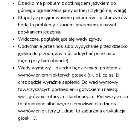
Dziecko ma problem z dotknięciem językiem do
górnego ograniczenia jamy ustnej (czyli górnej wargi).
Kłopoty z przyjmowaniem pokarmów – u starszaków
będą to problemy z żuciem, gryzieniem, a nawet
połykaniem jedzenia.
Widoczne, pogłębiające się
wady zgryzu
.
Oddychanie przez nos albo wypychanie przez dziecko
języka do przodu, aby móc oddychać przez usta
(będą przy tym otwarte).
Wady wymowy – dziecko będzie miało problem z
wymówieniem niektórych głosek (r, l, dż, cz, sz, ż)
oraz będzie wyraźnie seplenić. Do wad wymowy
towarzyszących podniebieniu gotyckiemu należą,
więc głównie rotacyzm i lambdacyzm. Pierwszy z nich
to utrudnione albo wręcz niemożliwe dla dziecka
wymówienie litery „r”, drugi to zaburzona artykulacja
głoski „l”.