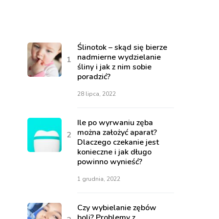
Ślinotok – skąd się bierze
nadmierne wydzielanie
śliny i jak z nim sobie
poradzić?
28 lipca, 2022
Ile po wyrwaniu zęba
można założyć aparat?
Dlaczego czekanie jest
konieczne i jak długo
powinno wynieść?
1 grudnia, 2022
Czy wybielanie zębów
boli? Problemy z