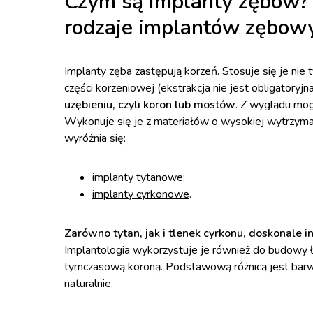
Czym są implanty zębów? 
rodzaje implantów zębow
Implanty zęba zastępują korzeń. Stosuje się je nie 
części korzeniowej (ekstrakcja nie jest obligatoryjn
uzębieniu, czyli koron lub mostów
. Z wyglądu mog
Wykonuje się je z materiałów o wysokiej wytrzymał
wyróżnia się:
implanty tytanowe
;
implanty cyrkonowe
.
Zarówno tytan, jak i tlenek cyrkonu, doskonale in
Implantologia wykorzystuje je również do budowy 
tymczasową koroną. Podstawową różnicą jest barwa
naturalnie.