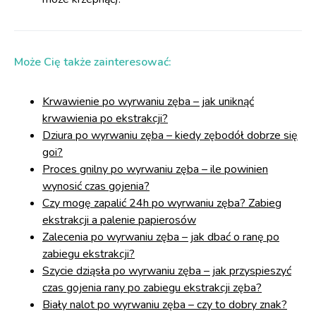
Może Cię także zainteresować:
Krwawienie po wyrwaniu zęba – jak uniknąć
krwawienia po ekstrakcji?
Dziura po wyrwaniu zęba – kiedy zębodół dobrze się
goi?
Proces gnilny po wyrwaniu zęba – ile powinien
wynosić czas gojenia?
Czy mogę zapalić 24h po wyrwaniu zęba? Zabieg
ekstrakcji a palenie papierosów
Zalecenia po wyrwaniu zęba – jak dbać o ranę po
zabiegu ekstrakcji?
Szycie dziąsła po wyrwaniu zęba – jak przyspieszyć
czas gojenia rany po zabiegu ekstrakcji zęba?
Biały nalot po wyrwaniu zęba – czy to dobry znak?