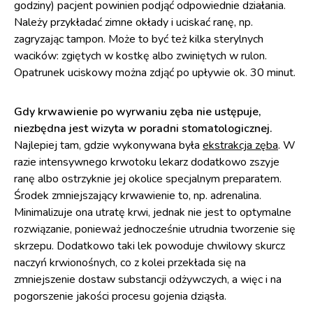
godziny) pacjent powinien podjąć odpowiednie działania.
Należy przykładać zimne okłady i uciskać ranę, np.
zagryzając tampon. Może to być też kilka sterylnych
wacików: zgiętych w kostkę albo zwiniętych w rulon.
Opatrunek uciskowy można zdjąć po upływie ok. 30 minut.
Gdy krwawienie po wyrwaniu zęba nie ustępuje,
niezbędna jest wizyta w poradni stomatologicznej.
Najlepiej tam, gdzie wykonywana była
ekstrakcja zęba
. W
razie intensywnego krwotoku lekarz dodatkowo zszyje
ranę albo ostrzyknie jej okolice specjalnym preparatem.
Środek zmniejszający krwawienie to, np. adrenalina.
Minimalizuje ona utratę krwi, jednak nie jest to optymalne
rozwiązanie, ponieważ jednocześnie utrudnia tworzenie się
skrzepu. Dodatkowo taki lek powoduje chwilowy skurcz
naczyń krwionośnych, co z kolei przekłada się na
zmniejszenie dostaw substancji odżywczych, a więc i na
pogorszenie jakości procesu gojenia dziąsła.