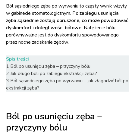
Ból sąsiedniego zęba po wyrwaniu to częsty wynik wizyty
w gabinecie stomatologicznym. P
o zabiegu usunięcia
zęba sąsiednie zostają obruszone, co może powodować
dyskomfort i dolegliwości bólowe.
Natężenie bólu
porównywalne jest do dyskomfortu spowodowanego
przez nocne zaciskanie zębów.
Spis treści
1
Ból po usunięciu zęba – przyczyny bólu
2
Jak długo boli po zabiegu ekstrakcji zęba?
3
Ból sąsiedniego zęba po wyrwaniu – jak złagodzić ból po
ekstrakcji zęba?
Ból po usunięciu zęba –
przyczyny bólu