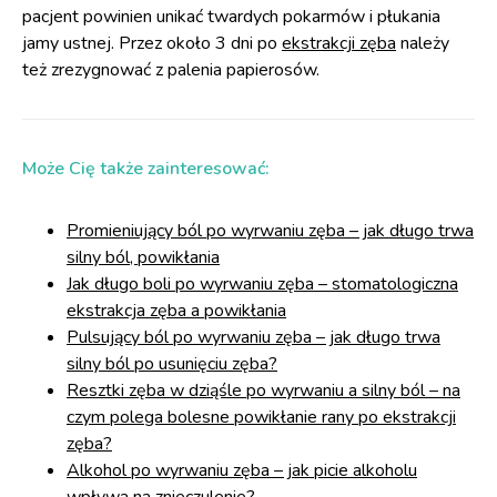
pacjent powinien unikać twardych pokarmów i płukania
jamy ustnej. Przez około 3 dni po
ekstrakcji zęba
należy
też zrezygnować z palenia papierosów.
Może Cię także zainteresować:
Promieniujący ból po wyrwaniu zęba – jak długo trwa
silny ból, powikłania
Jak długo boli po wyrwaniu zęba – stomatologiczna
ekstrakcja zęba a powikłania
Pulsujący ból po wyrwaniu zęba – jak długo trwa
silny ból po usunięciu zęba?
Resztki zęba w dziąśle po wyrwaniu a silny ból – na
czym polega bolesne powikłanie rany po ekstrakcji
zęba?
Alkohol po wyrwaniu zęba – jak picie alkoholu