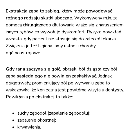
Ekstrakcja zęba to zabieg, który może powodować
różnego rodzaju skutki uboczne.
Wykonywany m.in. za
pomocą chirurgicznego dłutowania wiąże się z naruszeniem
innych zębów, co wywołuje dyskomfort. Ryzyko powikłań
wzrasta, gdy pacjent nie stosuje się do zaleceń lekarza.
Zwiększa je też higiena jamy ustnej i choroby
ogólnoustrojowe.
Gdy rana zaczyna się goić, obrzęk,
ból dziąsła
czy
ból
zęba
sąsiedniego nie powinien zaskakiwać.
Jednak
długotrwały, promieniujący ból po wyrwaniu zęba to
wskazówka, że konieczna jest powtórna wizyta u dentysty.
Powikłania po ekstrakcji to także:
suchy zębodół
(zapalenie zębodołu);
zapalenie okostnej;
krwawienia.