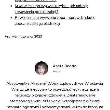
wpływa na znieczulenie?
Krwawienie po wyrwaniu zęba – jak uniknąć
krwawienia po ekstrakcji?
Powikłania po wyrwaniu zęba – sprawdź, skutki
uboczne zabiegu ekstrakcji
Archiwum:
czerwiec 2023
Aneta Redzik
Autor
Absolwentka Akademii Wojsk Lądowych we Wrocławiu.
Wierzy, że medycyna to przyszłość nauki, a zarazem
najlepszy przyjaciel człowieka. Zainteresowanie
stomatologią wzbudziła w niej współpraca z klinikami
stomatologicznymi i ortodontycznymi, w trakcie której na