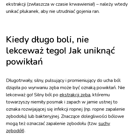
ekstrakcji (zwłaszcza w czasie krwawienia!) – należy wtedy
unikać płukanek, aby nie utrudniać gojenia ran.
Kiedy długo boli, nie
lekceważ tego! Jak uniknąć
powikłań
Długotrwały, silny, pulsujący i promieniujący do ucha ból
dziąsła po wyrwaniu zęba może być oznaką powikłań. Nie
lekceważ go! Silny ból po
ekstrakcji zęba
, któremu
towarzyszy niemiły posmak i zapach w jamie ustnej to
oznaka rozwijającej się infekcji ropnej (np. ropne zapalenie
zębodołu) lub bakteryjnej. Znaczące dolegliwości bólowe
mogą też oznaczać zapalenie zębodołu (tzw.
suchy
zębodół
).