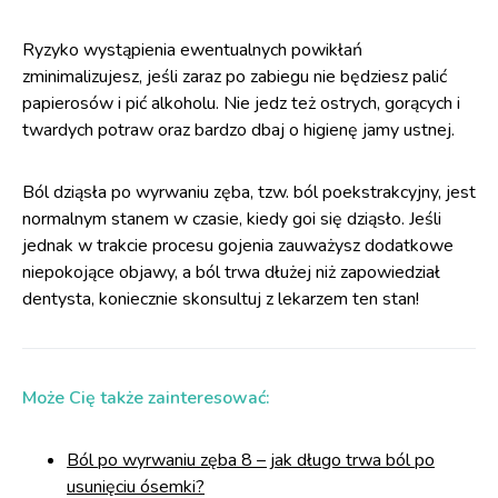
Ryzyko wystąpienia ewentualnych powikłań
zminimalizujesz, jeśli zaraz po zabiegu nie będziesz palić
papierosów i pić alkoholu. Nie jedz też ostrych, gorących i
twardych potraw oraz bardzo dbaj o higienę jamy ustnej.
Ból dziąsła po wyrwaniu zęba, tzw. ból poekstrakcyjny, jest
normalnym stanem w czasie, kiedy goi się dziąsło. Jeśli
jednak w trakcie procesu gojenia zauważysz dodatkowe
niepokojące objawy, a ból trwa dłużej niż zapowiedział
dentysta, koniecznie skonsultuj z lekarzem ten stan!
Może Cię także zainteresować:
Ból po wyrwaniu zęba 8 – jak długo trwa ból po
usunięciu ósemki?