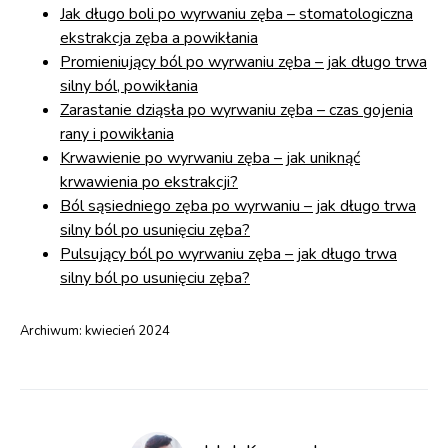
Jak długo boli po wyrwaniu zęba – stomatologiczna
ekstrakcja zęba a powikłania
Promieniujący ból po wyrwaniu zęba – jak długo trwa
silny ból, powikłania
Zarastanie dziąsła po wyrwaniu zęba – czas gojenia
rany i powikłania
Krwawienie po wyrwaniu zęba – jak uniknąć
krwawienia po ekstrakcji?
Ból sąsiedniego zęba po wyrwaniu – jak długo trwa
silny ból po usunięciu zęba?
Pulsujący ból po wyrwaniu zęba – jak długo trwa
silny ból po usunięciu zęba?
Archiwum:
kwiecień 2024