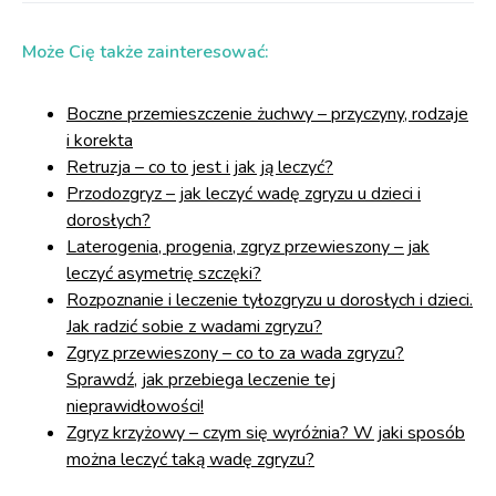
Może Cię także zainteresować:
Boczne przemieszczenie żuchwy – przyczyny, rodzaje
i korekta
Retruzja – co to jest i jak ją leczyć?
Przodozgryz – jak leczyć wadę zgryzu u dzieci i
dorosłych?
Laterogenia, progenia, zgryz przewieszony – jak
leczyć asymetrię szczęki?
Rozpoznanie i leczenie tyłozgryzu u dorosłych i dzieci.
Jak radzić sobie z wadami zgryzu?
Zgryz przewieszony – co to za wada zgryzu?
Sprawdź, jak przebiega leczenie tej
nieprawidłowości!
Zgryz krzyżowy – czym się wyróżnia? W jaki sposób
można leczyć taką wadę zgryzu?