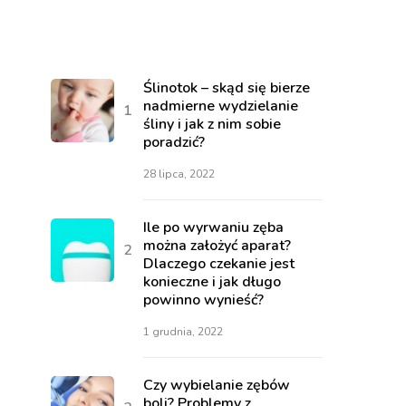
Ślinotok – skąd się bierze
nadmierne wydzielanie
śliny i jak z nim sobie
poradzić?
28 lipca, 2022
Ile po wyrwaniu zęba
można założyć aparat?
Dlaczego czekanie jest
konieczne i jak długo
powinno wynieść?
1 grudnia, 2022
Czy wybielanie zębów
boli? Problemy z