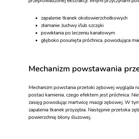
przeprowadzonej ekstrakcji. Innymi przyczynami po
zapalenie tkanek okołowierzchołkowych
złamanie żuchwy i/lub szczęki
powikłania po leczeniu kanałowym
głęboko posunięta próchnica, powodująca ma
Mechanizm powstawania prze
Mechanizm powstania przetoki zębowej wygląda nast
postaci kamienia, czego efektem jest próchnica. Niel
zasięg powodując martwicę miazgi zębowej. W tym 
zapalenia tkanek przyzębia. Następnie przetoka zębo
powierzchnię błony śluzowej.