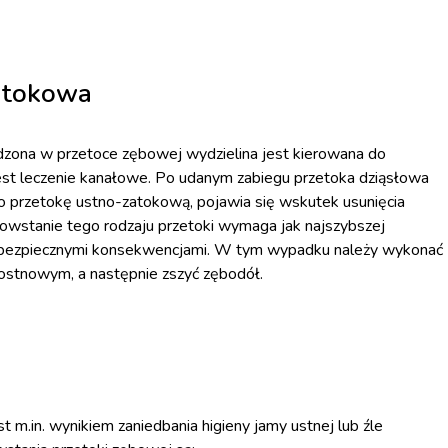
zatokowa
zona w przetoce zębowej wydzielina jest kierowana do
jest leczenie kanałowe. Po udanym zabiegu przetoka dziąsłowa
 o przetokę ustno-zatokową, pojawia się wskutek usunięcia
wstanie tego rodzaju przetoki wymaga jak najszybszej
niebezpiecznymi konsekwencjami. W tym wypadku należy wykonać
ostnowym, a następnie zszyć zębodół.
t m.in. wynikiem zaniedbania higieny jamy ustnej lub źle