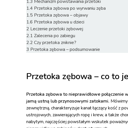
1.3
Mechanizm powstawania przetoki
1.4
Przetoka zębowa po wyrwaniu zęba
1.5
Przetoka zębowa – objawy
1.6
Przetoka zębowa u dzieci
2
Leczenie przetoki zębowej
2.1
Zalecenia po zabiegu
2.2
Czy przetoka zniknie?
3
Przetoka zębowa – podsumowanie
Przetoka zębowa – co to je
Przetoka zębowa to nieprawidłowe połączenie w
jamą ustną lub przynosowymi zatokami.
Mówimy w
zewnętrzną, charakteryzuje kanał łączący kość z p
ustrojowych, zawierających ropę i krew, a także c
nabytym, najczęściej powstałym wskutek poważnych