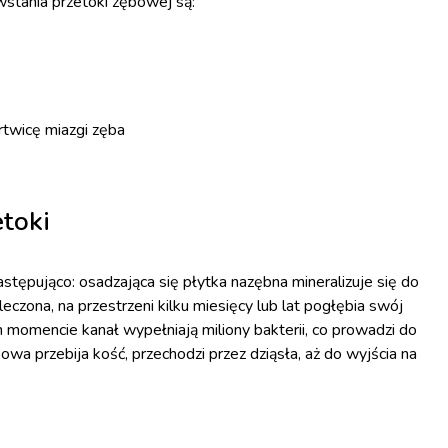
wstania przetoki zębowej są:
rtwicę miazgi zęba
toki
ępująco: osadzająca się płytka nazębna mineralizuje się do
eczona, na przestrzeni kilku miesięcy lub lat pogłębia swój
momencie kanał wypełniają miliony bakterii, co prowadzi do
wa przebija kość, przechodzi przez dziąsła, aż do wyjścia na