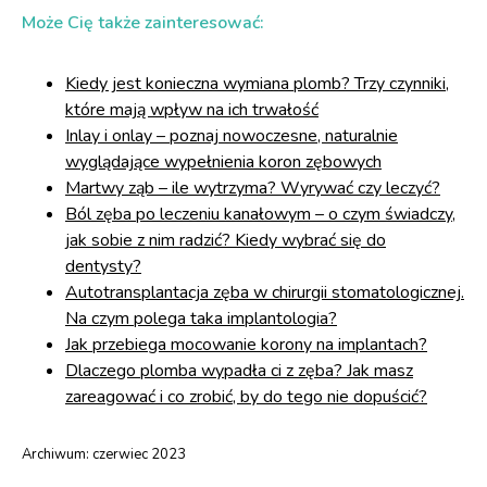
Może Cię także zainteresować:
Kiedy jest konieczna wymiana plomb? Trzy czynniki,
które mają wpływ na ich trwałość
Inlay i onlay – poznaj nowoczesne, naturalnie
wyglądające wypełnienia koron zębowych
Martwy ząb – ile wytrzyma? Wyrywać czy leczyć?
Ból zęba po leczeniu kanałowym – o czym świadczy,
jak sobie z nim radzić? Kiedy wybrać się do
dentysty?
Autotransplantacja zęba w chirurgii stomatologicznej.
Na czym polega taka implantologia?
Jak przebiega mocowanie korony na implantach?
Dlaczego plomba wypadła ci z zęba? Jak masz
zareagować i co zrobić, by do tego nie dopuścić?
Archiwum:
czerwiec 2023