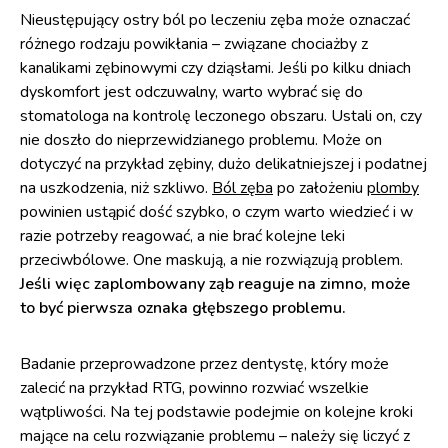
Nieustępujący ostry ból po leczeniu zęba może oznaczać
różnego rodzaju powikłania – związane chociażby z
kanalikami zębinowymi czy dziąsłami. Jeśli po kilku dniach
dyskomfort jest odczuwalny, warto wybrać się do
stomatologa na kontrolę leczonego obszaru. Ustali on, czy
nie doszło do nieprzewidzianego problemu. Może on
dotyczyć na przykład zębiny, dużo delikatniejszej i podatnej
na uszkodzenia, niż szkliwo.
Ból zęba
po założeniu
plomby
powinien ustąpić dość szybko, o czym warto wiedzieć i w
razie potrzeby reagować, a nie brać kolejne leki
przeciwbólowe. One maskują, a nie rozwiązują problem.
Jeśli więc zaplombowany ząb reaguje na zimno, może
to być pierwsza oznaka głębszego problemu.
Badanie przeprowadzone przez dentystę, który może
zalecić na przykład RTG, powinno rozwiać wszelkie
wątpliwości. Na tej podstawie podejmie on kolejne kroki
mające na celu rozwiązanie problemu – należy się liczyć z