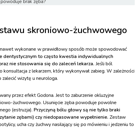
i powoduje brak zęba?
e stawu skroniowo-żuchwowego
re nawet wykonane w prawidłowy sposób może spowodować
ie dentystycznym to często kwestia indywidualnych
 oraz nie stosowania się do zaleceń lekarza.
Jeśli ból
to konsultacja z lekarzem, który wykonywał zabieg. W zależności
 zalecić wizytę u neurologa.
ny przez efekt Godona. Jest to zaburzenie okluzyjne
oniowo-żuchwowego. Usunięcie zęba powoduje powolne
nego (estruzja).
Przyczyną bólu głowy są nie tylko braki
zytanie zębami) czy niedopasowane wypełnienie.
Zestaw
potylicy, ucha czy żuchwy nasilający się po mówieniu i jedzeniu to