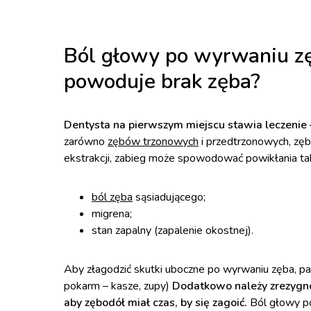
Ból głowy po wyrwaniu zęb
powoduje brak zęba?
Dentysta na pierwszym miejscu stawia leczenie 
zarówno
zębów trzonowych
i przedtrzonowych, zęb
ekstrakcji, zabieg może spowodować powikłania tak
ból zęba
sąsiadującego;
migrena;
stan zapalny (zapalenie okostnej).
Aby złagodzić skutki uboczne po wyrwaniu zęba, pacj
pokarm – kasze, zupy)
Dodatkowo należy zrezygnow
aby zębodół miał czas, by się zagoić.
Ból głowy po