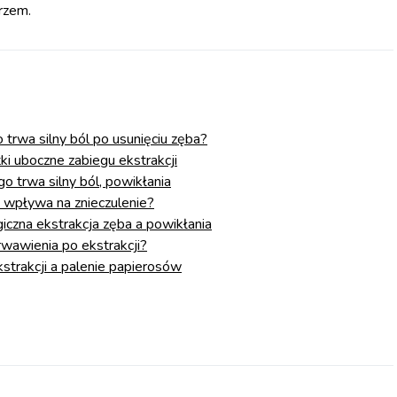
rzem.
 trwa silny ból po usunięciu zęba?
i uboczne zabiegu ekstrakcji
o trwa silny ból, powikłania
u wpływa na znieczulenie?
iczna ekstrakcja zęba a powikłania
rwawienia po ekstrakcji?
strakcji a palenie papierosów