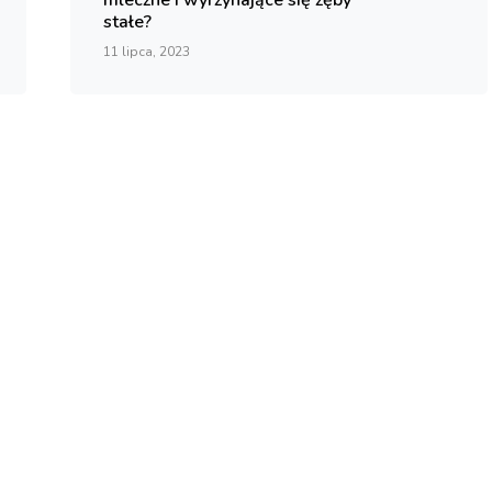
mleczne i wyrzynające się zęby
stałe?
11 lipca, 2023