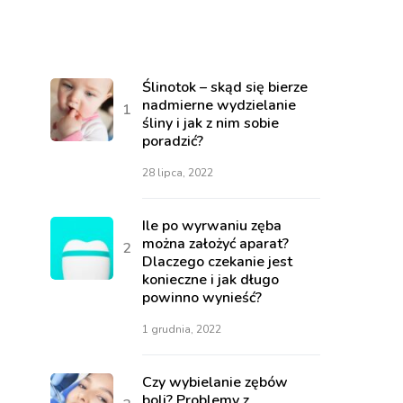
Ślinotok – skąd się bierze
nadmierne wydzielanie
śliny i jak z nim sobie
poradzić?
28 lipca, 2022
Ile po wyrwaniu zęba
można założyć aparat?
Dlaczego czekanie jest
konieczne i jak długo
powinno wynieść?
1 grudnia, 2022
Czy wybielanie zębów
boli? Problemy z