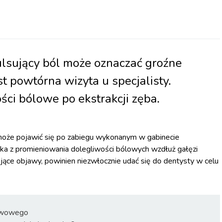
lsujący ból może oznaczać groźne
t powtórna wizyta u specjalisty.
ci bólowe po ekstrakcji zęba.
może pojawić się po zabiegu wykonanym w gabinecie
nika z promieniowania dolegliwości bólowych wzdłuż gałęzi
ojące objawy, powinien niezwłocznie udać się do dentysty w celu
chwowego