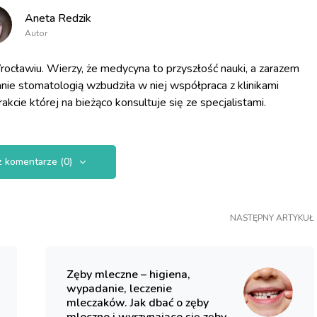
Aneta Redzik
Autor
awiu. Wierzy, że medycyna to przyszłość nauki, a zarazem
anie stomatologią wzbudziła w niej współpraca z klinikami
kcie której na bieżąco konsultuje się ze specjalistami.
 komentarze (0)
NASTĘPNY ARTYKUŁ
Zęby mleczne – higiena,
wypadanie, leczenie
mleczaków. Jak dbać o zęby