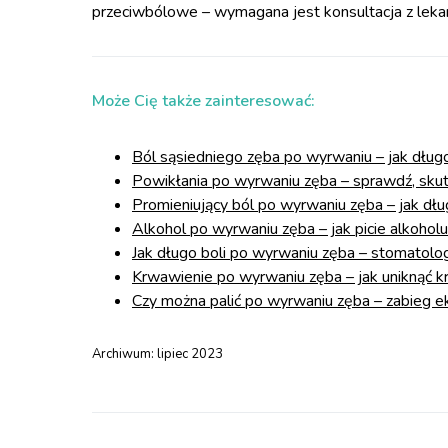
przeciwbólowe – wymagana jest konsultacja z leka
Może Cię także zainteresować:
Ból sąsiedniego zęba po wyrwaniu – jak długo
Powikłania po wyrwaniu zęba – sprawdź, skutk
Promieniujący ból po wyrwaniu zęba – jak dług
Alkohol po wyrwaniu zęba – jak picie alkohol
Jak długo boli po wyrwaniu zęba – stomatolog
Krwawienie po wyrwaniu zęba – jak uniknąć k
Czy można palić po wyrwaniu zęba – zabieg ek
Archiwum:
lipiec 2023