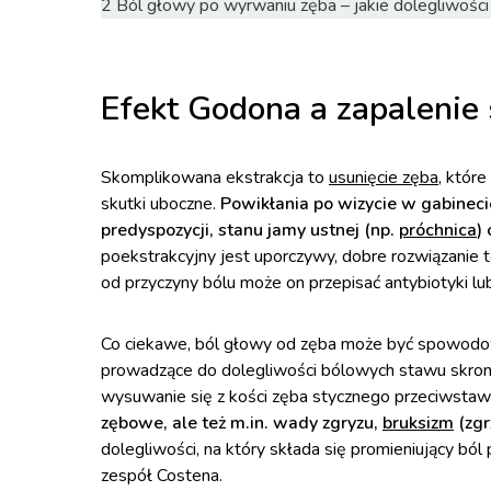
2
Ból głowy po wyrwaniu zęba – jakie dolegliwośc
Efekt Godona a zapaleni
Skomplikowana ekstrakcja to
usunięcie zęba
, któ
skutki uboczne.
Powikłania po wizycie w gabinec
predyspozycji, stanu jamy ustnej (np.
próchnica
)
poekstrakcyjny jest uporczywy, dobre rozwiązanie 
od przyczyny bólu może on przepisać antybiotyki lub
Co ciekawe, ból głowy od zęba może być spowodowa
prowadzące do dolegliwości bólowych stawu skr
wysuwanie się z kości zęba stycznego przeciwstaw
zębowe, ale też m.in. wady zgryzu,
bruksizm
(zgr
dolegliwości, na który składa się promieniujący ból 
zespół Costena.