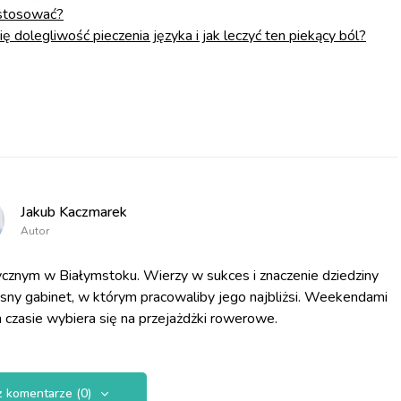
 stosować?
ię dolegliwość pieczenia języka i jak leczyć ten piekący ból?
Jakub Kaczmarek
Autor
cznym w Białymstoku. Wierzy w sukces i znaczenie dziedziny
asny gabinet, w którym pracowaliby jego najbliżsi. Weekendami
 czasie wybiera się na przejażdżki rowerowe.
 komentarze (0)