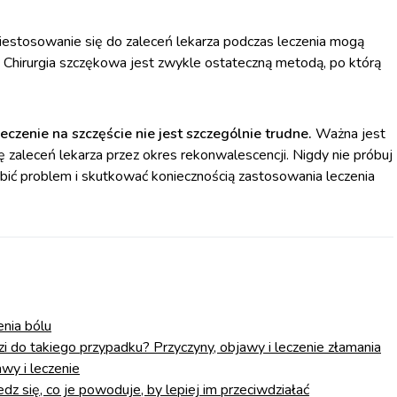
iestosowanie się do zaleceń lekarza podczas leczenia mogą
 Chirurgia szczękowa jest zwykle ostateczną metodą, po którą
eczenie na szczęście nie jest szczególnie trudne.
Ważna jest
ię zaleceń lekarza przez okres rekonwalescencji. Nigdy nie próbuj
bić problem i skutkować koniecznością zastosowania leczenia
enia bólu
 do takiego przypadku? Przyczyny, objawy i leczenie złamania
wy i leczenie
dz się, co je powoduje, by lepiej im przeciwdziałać