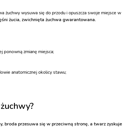
łowa żuchwy wysuwa się do przodu i opuszcza swoje miejsce w
mięśni żucia, zwichnięta żuchwa gwarantowana.
jej ponowną zmianę miejsca;
owie anatomicznej okolicy stawu;
e żuchwy?
, broda przesuwa się w przeciwną stronę, a twarz zyskuje