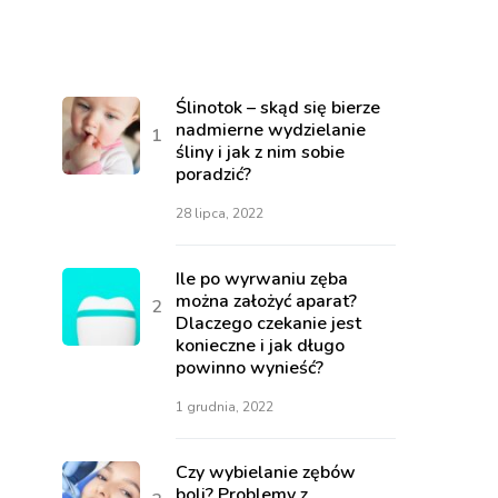
Ślinotok – skąd się bierze
nadmierne wydzielanie
śliny i jak z nim sobie
poradzić?
28 lipca, 2022
Ile po wyrwaniu zęba
można założyć aparat?
Dlaczego czekanie jest
konieczne i jak długo
powinno wynieść?
1 grudnia, 2022
Czy wybielanie zębów
boli? Problemy z