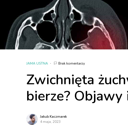
JAMA USTNA
Brak komentarzy
Zwichnięta żuch
bierze? Objawy i
Jakub Kaczmarek
4 maja, 2023