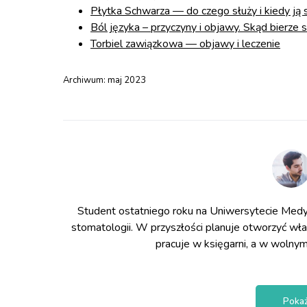
Płytka Schwarza — do czego służy i kiedy ją
Ból języka – przyczyny i objawy. Skąd bierze s
Torbiel zawiązkowa — objawy i leczenie
Archiwum:
maj 2023
Student ostatniego roku na Uniwersytecie Medy
stomatologii. W przyszłości planuje otworzyć wł
pracuje w księgarni, a w wolnym
Pokaż