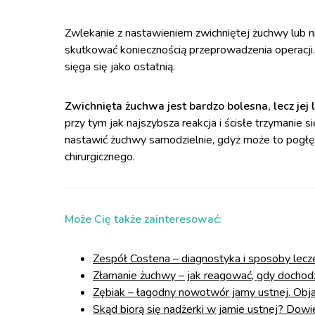
Zwlekanie z nastawieniem zwichniętej żuchwy lub n
skutkować koniecznością przeprowadzenia operacji.
sięga się jako ostatnią.
Zwichnięta żuchwa jest bardzo bolesna, lecz jej l
przy tym jak najszybsza reakcja i ścisłe trzymanie s
nastawić żuchwy samodzielnie, gdyż może to pogłę
chirurgicznego.
Może Cię także zainteresować:
Zespół Costena – diagnostyka i sposoby lecz
Złamanie żuchwy – jak reagować, gdy dochodzi
Zębiak – łagodny nowotwór jamy ustnej. Obja
Skąd biorą się nadżerki w jamie ustnej? Dowie