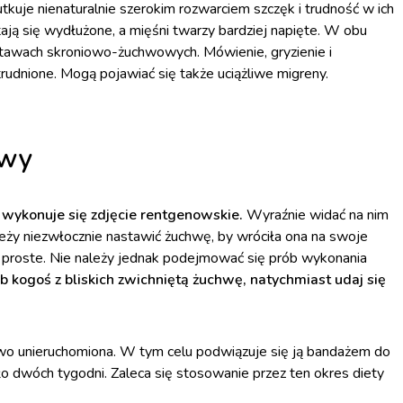
kuje nienaturalnie szerokim rozwarciem szczęk i trudność w ich
tają się wydłużone, a mięśni twarzy bardziej napięte. W obu
 stawach skroniowo-żuchwowych. Mówienie, gryzienie i
trudnione. Mogą pojawiać się także uciążliwe migreny.
hwy
 wykonuje się zdjęcie rentgenowskie.
Wyraźnie widać na nim
ależy niezwłocznie nastawić żuchwę, by wróciła ona na swoje
wo proste. Nie należy jednak podejmować się prób wykonania
ub kogoś z bliskich zwichniętą żuchwę, natychmiast udaj się
owo unieruchomiona. W tym celu podwiązuje się ją bandażem do
o dwóch tygodni. Zaleca się stosowanie przez ten okres diety